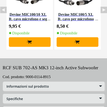
Devine MIC100/10 XL
Devine MIC100/5 XL
R, cavo microfono e seg
R, cavo per microfono
nale, 10 m
e segnale, 5 m
9,95 €
8,50 €
1
Disponibile
Disponibile
+
+
RCF SUB 702-AS MK3 12-inch Active Subwoofer
Cod. prodotto:
9000-0114-8915
Informazioni sul prodotto
Specifiche