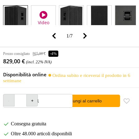
Video
1
/
7
Prezzo consigliato
865,00 €
-4%
829,00 €
(incl. 22% IVA)
Disponibilità online
Ordina subito e riceverai il prodotto in 6
settimane
Aggiungi al carrello
Consegna gratuita
Oltre 48.000 articoli disponibili