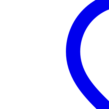
Ingresso microfono
sì,
Total guitar/bass inputs
no
Total line inputs
2
Uscita per cassa passiva
no
Frequenza minima
40
Frequenza massima
19
DSP
no
Equalizzatore integrato
sì
Adatto all'uso come monitor
sì
Speaker cabinet material
pla
Mounting points
35
Peso per cassa
20
Peso e dimensioni imballaggio incluso
Peso
21
(imballaggio incluso)