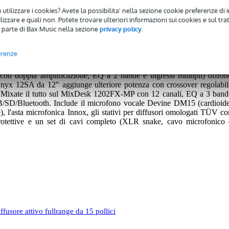
 nero
Garanzia Bax Music
: Su questo prodotto avrete una garanzia di 2 anni.
 utilizzare i cookies? Avete la possibilita' nella sezione cookie preferenze di 
izzare e quali non. Potete trovare ulteriori informazioni sui cookies e sul tra
nni.
 parte di Bax Music nella sezione
privacy policy
.
erenze
onora completa e pronta all'uso per concerti, presentazioni e prove. Du
on doppia amplificazione, EQ a 2 bande e ingressi multipli) offron
o Onyx 12SA da 12" aggiunge ulteriore potenza con crossover regolabil
t. Mixate il tutto sul MixDesk 1202FX-MP con 12 canali, EQ a 3 band
 USB/SD/Bluetooth. Include il microfono vocale Devine DM15 (cardioide
e), l'asta microfonica Innox, gli stativi per diffusori omologati TÜV co
 protettive e un set di cavi completo (XLR snake, cavo microfonico 
usore attivo fullrange da 15 pollici