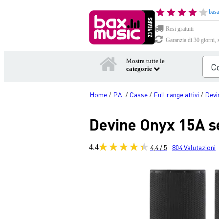
basa
Resi gratuiti
Garanzia di 30 giorni, 
Mostra tutte le
categorie
Home
P.A.
Casse
Full range attivi
Devi
/
/
/
/
Devine Onyx 15A se
4.4
4,4 / 5
804
Valutazioni