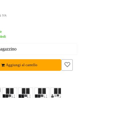
% IVA
le
ledì
magazzino
Aggiungi al carrello