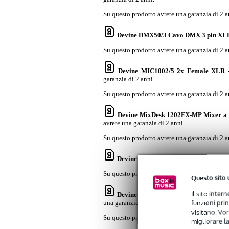
Su questo prodotto avrete una garanzia di 2 a
Devine DMX50/3 Cavo DMX 3 pin XLR
Su questo prodotto avrete una garanzia di 2 a
Devine MIC1002/5 2x Female XLR 
garanzia di 2 anni.
Su questo prodotto avrete una garanzia di 2 a
Devine MixDesk 1202FX-MP Mixer a 12
avrete una garanzia di 2 anni.
Su questo prodotto avrete una garanzia di 2 a
Devine DM15 Dynamic Vocal Microph
Su questo prodotto avrete una garanzia di 2 a
Questo sito 
Il sito inter
Devine MIC100/10 XLR, cavo microfon
funzioni pri
una garanzia che copre i difetti di fabbricazio
visitano. Vor
Su questo prodotto avrete esclusivamente una 
migliorare la