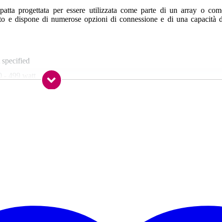
tta progettata per essere utilizzata come parte di un array o com
ato e dispone di numerose opzioni di connessione e di una capacità d
 specified
 - 499 watt
0 - 139 dB
'' (380 mm)
35" (34,29 mm)
ssuna
lanced mix out (XLR)
alanced line in (RCA), unbalanced stereo line in (TRS mini-jack),
anced line in (TRS jack), balanced line in (XLR), microphone input
LR)