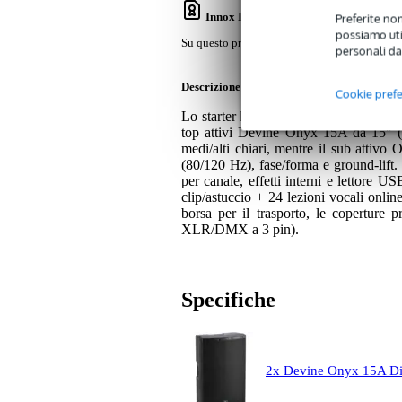
Innox IVA 02 stativo microfonico light
Preferite non
possiamo util
Su questo prodotto avrete una garanzia di 2 a
personali da
Descrizione
Cookie pref
Lo starter kit PA V2 è una soluzione s
top attivi Devine Onyx 15A da 15" (c
medi/alti chiari, mentre il sub attiv
(80/120 Hz), fase/forma e ground-lif
per canale, effetti interni e lettore
clip/astuccio + 24 lezioni vocali onlin
borsa per il trasporto, le coperture
XLR/DMX a 3 pin).
Specifiche
2x Devine Onyx 15A Diff