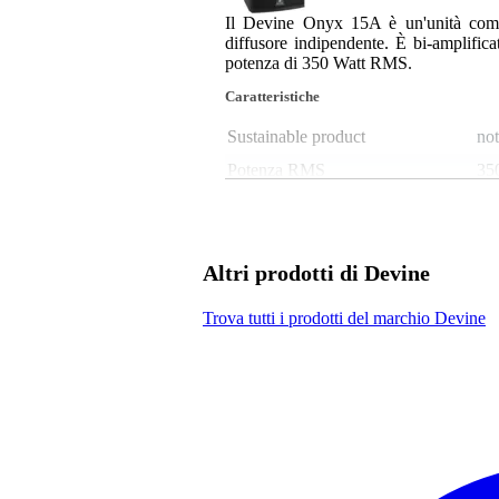
Il Devine Onyx 15A è un'unità compa
diffusore indipendente. È bi-amplific
potenza di 350 Watt RMS.
Caratteristiche
Sustainable product
not
Potenza RMS
350
SPL massimo
13
Diametro del woofer
15
Diametro tweeter
1,
Altri prodotti di Devine
Bluetooth
no
Trova tutti i prodotti del marchio Devine
Possibilità di riproduzione
ne
Analogue audio output type
ba
unb
Analogue audio input type
bal
(X
Number of stereo AUX inputs
1