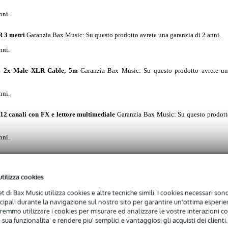
nni.
 3 metri
Garanzia Bax Music
: Su questo prodotto avrete una garanzia di 2 anni.
nni.
- 2x Male XLR Cable, 5m
Garanzia Bax Music
: Su questo prodotto avrete u
nni.
 canali con FX e lettore multimediale
Garanzia Bax Music
: Su questo prodot
nni.
one
Garanzia Bax Music
: Su questo prodotto avrete una garanzia di 2 anni.
nni.
utilizza cookies
net di Bax Music utilizza cookies e altre tecniche simili. I cookies necessari sono 
o e segnale, 10 m
Garanzia Bax Music
: Su questo prodotto avrete esclusivamen
ncipali durante la navigazione sul nostro sito per garantire un'ottima esperien
ne.
remmo utilizzare i cookies per misurare ed analizzare le vostre interazioni con
garanzia che copre i difetti di fabbricazione.
 sua funzionalita' e rendere piu' semplici e vantaggiosi gli acquisti dei clienti.