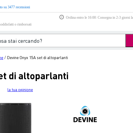
to su 3477 recensioni
Ordina entro le 16:00: Consegna in 2-3 giorni la
soddisfatti o rimborsati
ne
Devine Onyx 15A set di altoparlanti
/
t di altoparlanti
la tua opinione