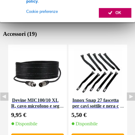
policy
.
Cookie preferenze
OK
Accessori (19)
Devine MIC100/10 XL
Innox Snap 27 fascetta
R, cavo microfono e seg
per cavi sottile e nera c
nale, 10 m
on chiusure a strappo
9,95 €
5,50 €
1
(10 pezzi)
Disponibile
Disponibile