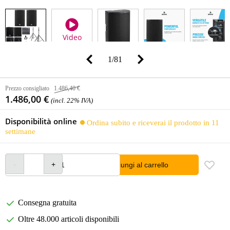
Video
1
/
81
Prezzo consigliato
1.486,40 €
1.486,00 €
(incl. 22% IVA)
Disponibilità online
Ordina subito e riceverai il prodotto in 11
settimane
Aggiungi al carrello
Consegna gratuita
Oltre 48.000 articoli disponibili