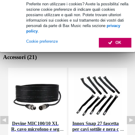
Preferite non utilizzare i cookies? Avete la possibilita' nella
sezione cookie preferenze di indicare quali cookies
possiamo utilizzare e quali non. Potete trovare ulteriori
informazioni sui cookies e sul trattamento dei vostri dati
personali da parte di Bax Music nella sezione
privacy
policy
.
Cookie preferenze
OK
Accessori (21)
Devine MIC100/10 XL
Innox Snap 27 fascetta
R, cavo microfono e seg
per cavi sottile e nera c
nale, 10 m
on chiusure a strappo