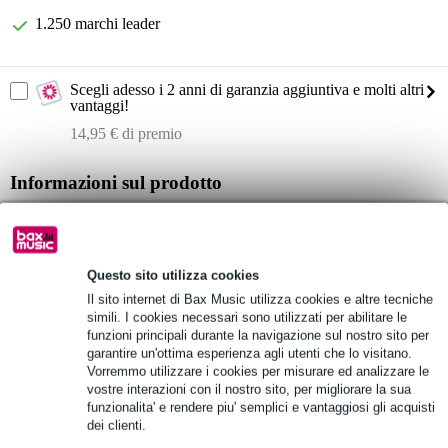
1.250 marchi leader
Scegli adesso i 2 anni di garanzia aggiuntiva e molti altri
vantaggi!
14,95 € di premio
Informazioni sul prodotto
Diffusore fullrange Devine Onyx 15A
doppia amplificazione
risposta in frequenza: 46 Hz - 19 kHz
Questo sito utilizza cookies
Il sito internet di Bax Music utilizza cookies e altre tecniche
Specifiche complete
simili. I cookies necessari sono utilizzati per abilitare le
funzioni principali durante la navigazione sul nostro sito per
garantire un'ottima esperienza agli utenti che lo visitano.
Vedi anche (8)
Vorremmo utilizzare i cookies per misurare ed analizzare le
vostre interazioni con il nostro sito, per migliorare la sua
funzionalita' e rendere piu' semplici e vantaggiosi gli acquisti
dei clienti.