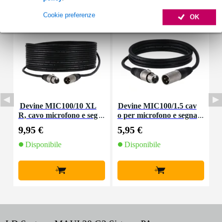
Cookie preferenze
OK
Devine MIC100/10 XL
Devine MIC100/1.5 cav
R, cavo microfono e seg
o per microfono e segna
nale, 10 m
le XLR 1,5 m
9,95 €
5,95 €
8
Disponibile
Disponibile
+
+