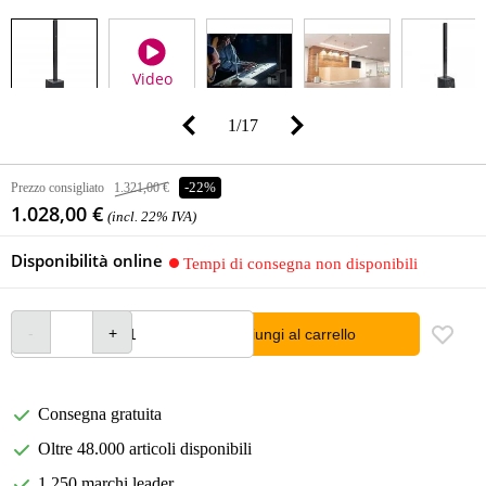
Video
1
/
17
Prezzo consigliato
1.321,00 €
-22%
1.028,00 €
(incl. 22% IVA)
Disponibilità online
Tempi di consegna non disponibili
Aggiungi al carrello
Consegna gratuita
Oltre 48.000 articoli disponibili
1.250 marchi leader