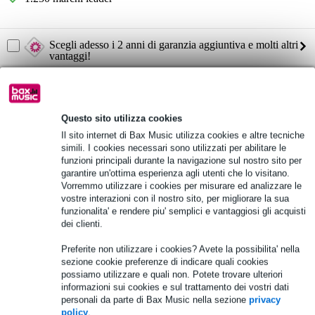
Scegli adesso i 2 anni di garanzia aggiuntiva e molti altri
vantaggi!
51,40 € di premio
Informazioni sul prodotto
Questo sito utilizza cookies
LD Systems MAUI 28 G2
Il sito internet di Bax Music utilizza cookies e altre tecniche
simili. I cookies necessari sono utilizzati per abilitare le
sistema PA attivo a colonna
funzioni principali durante la navigazione sul nostro sito per
colore: nero
garantire un'ottima esperienza agli utenti che lo visitano.
Vorremmo utilizzare i cookies per misurare ed analizzare le
Specifiche complete
vostre interazioni con il nostro sito, per migliorare la sua
funzionalita' e rendere piu' semplici e vantaggiosi gli acquisti
Vedi anche (4)
dei clienti.
Preferite non utilizzare i cookies? Avete la possibilita' nella
sezione cookie preferenze di indicare quali cookies
possiamo utilizzare e quali non. Potete trovare ulteriori
informazioni sui cookies e sul trattamento dei vostri dati
personali da parte di Bax Music nella sezione
privacy
Accessori (15)
policy
.