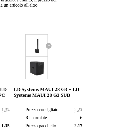
 un articolo all'altro.
+
 LD
LD Systems MAUI 28 G3 + LD
PC
Systems MAUI 28 G3 SUB
1.358,00 €
Prezzo consigliato
2.232,00 €
4,00 €
Risparmiate
62,00 €
1.354,00 €
Prezzo pacchetto
2.170,00 €