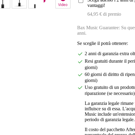
Video
Vid
vantaggi!
64,95 € di premio
Bax Music Guarantee: Su quest
anni.
Se sceglie il potrà ottenere:
2 anni di garanzia extra ol
Resi gratuiti durante il pe
giorni)
60 giorni di diritto di ri
giorni)
Uso gratuito di un prodotto
riparazione (se necessario)
La garanzia legale rimane 
influisce su di essa. L'acq
Music include un'estension
periodo di garanzia legale.
Il costo del pacchetto Aft
percentuale del prezzo dell'