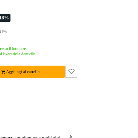
-18%
% IVA
esso il fornitore
i lavorativi a domicilio
Aggiungi al carrello
garanzia aggiuntiva e molti altri