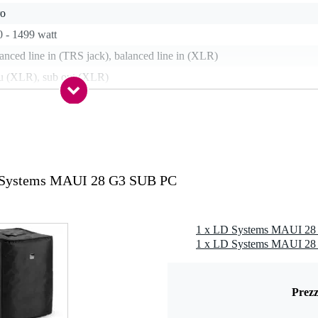
ro
 - 1499 watt
anced line in (TRS jack), balanced line in (XLR)
ru (XLR), sub out (XLR)
,3 kg
0 x 76,0 x 48,0 cm
 Systems MAUI 28 G3 SUB PC
0 kHz
nsato di betulla da 15 mm
x 47,2 x 37 cm
luminio
Prezz
 154 x 13,5 x 10,3 cm
g