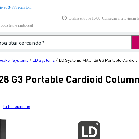
to su 3477 recensioni
Ordina entro le 16:00: Consegna in 2-3 giorni la
soddisfatti o rimborsati
peaker Systems
LD Systems
LD Systems MAUI 28 G3 Portable Cardioid
/
/
8 G3 Portable Cardioid Colum
la tua opinione