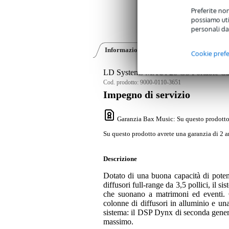
Preferite non
possiamo util
personali da
Informazioni sul prodotto
Video (3)
Cookie pref
LD Systems MAUI 28 G3 Portable Car
Cod. prodotto:
9000-0110-3651
Impegno di servizio
Garanzia Bax Music
: Su questo prodotto
Su questo prodotto avrete una garanzia di 2 a
Descrizione
Dotato di una buona capacità di pote
diffusori full-range da 3,5 pollici, i
che suonano a matrimoni ed eventi. 
colonne di diffusori in alluminio e una
sistema: il DSP Dynx di seconda gener
massimo.