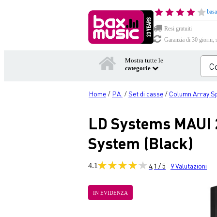
basa
Resi gratuiti
Garanzia di 30 giorni, 
Mostra tutte le
categorie
Home
P.A.
Set di casse
Column Array S
/
/
/
LD Systems MAUI 2
System (Black)
4.1
4,1 / 5
9
Valutazioni
IN EVIDENZA