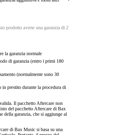
eo 2
Video 3
o prodotto avrete una garanzia di 2
tre la garanzia normale
riodo di garanzia (entro i primi 180
pensamento (normalmente sono 30
 in prestito durante la procedura di
valida. Il pacchetto Aftercare non
uisto del pacchetto Aftercare di Bax
e della garanzia, che si aggiunge al
ercare di Bax Music si basa su una
articolo. Pertanto, il prezzo del