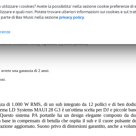
 utilizzare i cookies? Avete la possibilita' nella sezione cookie preferenze di 
izzare e quali non. Potete trovare ulteriori informazioni sui cookies e sul tra
 parte di Bax Music nella sezione
privacy policy
.
Recensioni
(9)
erenze
dioid Column Array Speaker System (Black)
 avrete una garanzia di 2 anni.
nni.
nza di 1.000 W RMS, di un sub integrato da 12 pollici e di ben dodic
l sistema LD Systems MAUI 28 G3 è un'ottima scelta per DJ e piccole ban
Questo sistema PA portatile ha un design elegante composto da du
 base in compensato di betulla che ospita il sub e il cuore pulsante de
azione aggiornato. Suono privo di distorsioni garantito, anche a volum