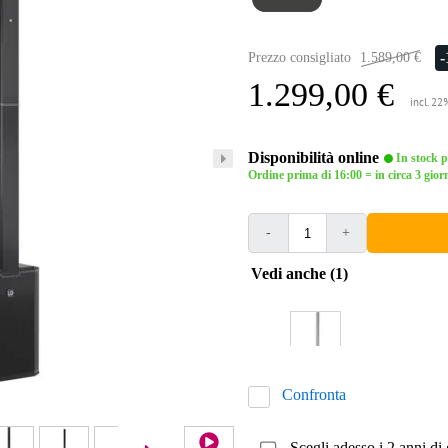
Prezzo consigliato
1.589,00 €
1.299,00 €
incl. 22
Disponibilità online
In stock pr
Ordine prima di 16:00 = in circa 3 giorn
-
+
Vedi anche (1)
Confronta
Scegli adesso i 2 anni di 