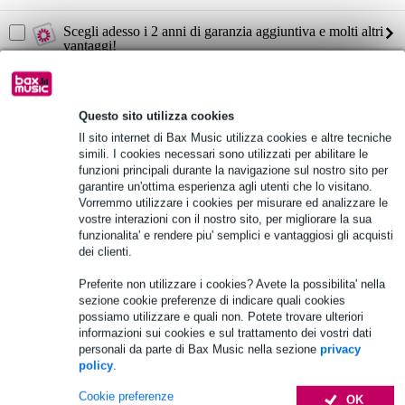
Scegli adesso i 2 anni di garanzia aggiuntiva e molti altri
vantaggi!
26,15 € di premio
Informazioni sul prodotto
Questo sito utilizza cookies
Il sito internet di Bax Music utilizza cookies e altre tecniche
Sistemi LD SUB 10 A
simili. I cookies necessari sono utilizzati per abilitare le
subwoofer attivo
funzioni principali durante la navigazione sul nostro sito per
garantire un'ottima esperienza agli utenti che lo visitano.
diametro del woofer: 10 pollici
Vorremmo utilizzare i cookies per misurare ed analizzare le
vostre interazioni con il nostro sito, per migliorare la sua
Specifiche complete
funzionalita' e rendere piu' semplici e vantaggiosi gli acquisti
dei clienti.
Vedi anche (4)
Preferite non utilizzare i cookies? Avete la possibilita' nella
sezione cookie preferenze di indicare quali cookies
possiamo utilizzare e quali non. Potete trovare ulteriori
informazioni sui cookies e sul trattamento dei vostri dati
personali da parte di Bax Music nella sezione
privacy
policy
.
Accessori (21)
Cookie preferenze
OK