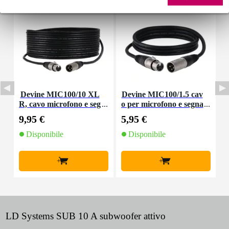
Devine MIC100/10 XL
Devine MIC100/1.5 cav
R, cavo microfono e seg
o per microfono e segna
nale, 10 m
le XLR 1,5 m
9,95 €
5,95 €
8
Disponibile
Disponibile
+
+
LD Systems SUB 10 A subwoofer attivo