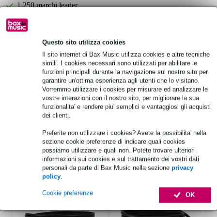
1.250 marchi leader
Scegli adesso i 2 anni di garanzia aggiuntiva e molti altri
Questo sito utilizza cookies
vantaggi!
Il sito internet di Bax Music utilizza cookies e altre tecniche
7,35 € di premio
simili. I cookies necessari sono utilizzati per abilitare le
funzioni principali durante la navigazione sul nostro sito per
garantire un'ottima esperienza agli utenti che lo visitano.
Informazioni sul prodotto
Vorremmo utilizzare i cookies per misurare ed analizzare le
vostre interazioni con il nostro sito, per migliorare la sua
esterno robusto e resistente all'acqua: poliestere, 600D
funzionalita' e rendere piu' semplici e vantaggiosi gli acquisti
interno morbido: poliestere, 420D, schiuma da 10 mm
dei clienti.
robuste cerniere su tutto il perimetro della borsa
Preferite non utilizzare i cookies? Avete la possibilita' nella
Specifiche complete
sezione cookie preferenze di indicare quali cookies
possiamo utilizzare e quali non. Potete trovare ulteriori
informazioni sui cookies e sul trattamento dei vostri dati
Accessori (23)
personali da parte di Bax Music nella sezione
privacy
policy
.
Cookie preferenze
OK