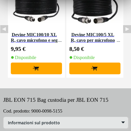
Devine MIC100/10 XL
Devine MIC100/5 XL
R, cavo microfono e seg
R, cavo per microfono
nale, 10 m
e segnale, 5 m
9,95 €
8,50 €
1
Disponibile
Disponibile
+
+
JBL EON 715 Bag custodia per JBL EON 715
Cod. prodotto:
9000-0098-5155
Informazioni sul prodotto