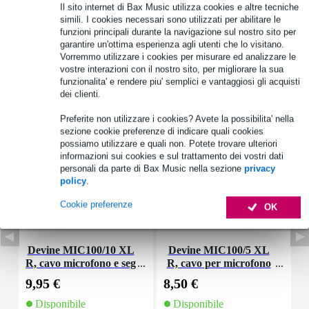
Il sito internet di Bax Music utilizza cookies e altre tecniche
simili. I cookies necessari sono utilizzati per abilitare le
funzioni principali durante la navigazione sul nostro sito per
Informazioni sul prodotto
garantire un'ottima esperienza agli utenti che lo visitano.
Vorremmo utilizzare i cookies per misurare ed analizzare le
Specifiche complete
vostre interazioni con il nostro sito, per migliorare la sua
funzionalita' e rendere piu' semplici e vantaggiosi gli acquisti
dei clienti.
Accessori (19)
Preferite non utilizzare i cookies? Avete la possibilita' nella
sezione cookie preferenze di indicare quali cookies
possiamo utilizzare e quali non. Potete trovare ulteriori
informazioni sui cookies e sul trattamento dei vostri dati
personali da parte di Bax Music nella sezione
privacy
policy
.
Cookie preferenze
OK
Devine MIC100/10 XL
Devine MIC100/5 XL
R, cavo microfono e seg
R, cavo per microfono
nale, 10 m
e segnale, 5 m
9,95 €
8,50 €
1
Disponibile
Disponibile