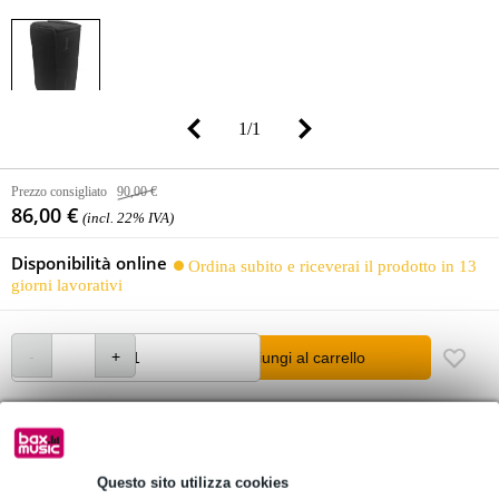
1
/
1
Prezzo consigliato
90,00 €
86,00 €
(incl. 22% IVA)
Disponibilità online
Ordina subito e riceverai il prodotto in 13
giorni lavorativi
Aggiungi al carrello
Oltre 48.000 articoli disponibili
1.250 marchi leader
Questo sito utilizza cookies