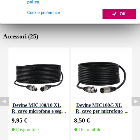
policy
.
Cookie preferenze
OK
Accessori (25)
Devine MIC100/10 XL
Devine MIC100/5 XL
D
R, cavo microfono e seg
R, cavo per microfono
o
nale, 10 m
e segnale, 5 m
9,95 €
8,50 €
4
Disponibile
Disponibile