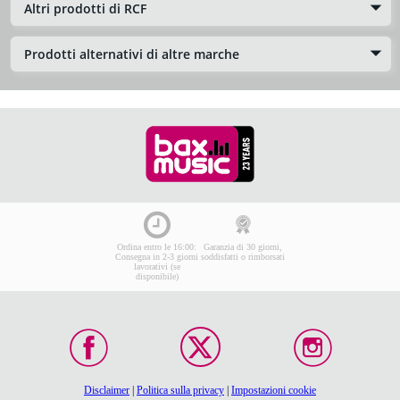
Altri prodotti di RCF
Prodotti alternativi di altre marche
Ordina entro le 16:00:
Garanzia di 30 giorni,
Consegna in 2-3 giorni
soddisfatti o rimborsati
lavorativi (se
disponibile)
Disclaimer
|
Politica sulla privacy
|
Impostazioni cookie