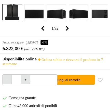
1
/
32
Prezzo consigliato
6.997,00 €
-3%
6.822,00 €
(incl. 22% IVA)
Disponibilità online
Ordina subito e riceverai il prodotto in 7
settimane
Aggiungi al carrello
Consegna gratuita
Oltre 48.000 articoli disponibili