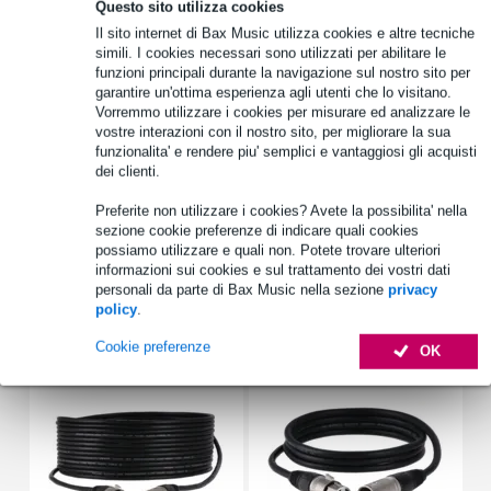
Questo sito utilizza cookies
1.250 marchi leader
Il sito internet di Bax Music utilizza cookies e altre tecniche
simili. I cookies necessari sono utilizzati per abilitare le
funzioni principali durante la navigazione sul nostro sito per
Informazioni sul prodotto
garantire un'ottima esperienza agli utenti che lo visitano.
Vorremmo utilizzare i cookies per misurare ed analizzare le
Specifiche complete
vostre interazioni con il nostro sito, per migliorare la sua
funzionalita' e rendere piu' semplici e vantaggiosi gli acquisti
Vedi anche (2)
dei clienti.
Preferite non utilizzare i cookies? Avete la possibilita' nella
sezione cookie preferenze di indicare quali cookies
possiamo utilizzare e quali non. Potete trovare ulteriori
informazioni sui cookies e sul trattamento dei vostri dati
personali da parte di Bax Music nella sezione
privacy
policy
.
Accessori (47)
Cookie preferenze
OK