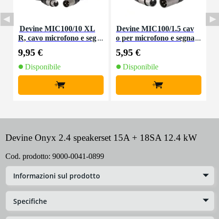
Devine MIC100/10 XL
Devine MIC100/1.5 cav
R, cavo microfono e seg
o per microfono e segna
nale, 10 m
le XLR 1,5 m
9,95 €
5,95 €
8
Disponibile
Disponibile
+
+
Devine Onyx 2.4 speakerset 15A + 18SA 12.4 kW
Cod. prodotto:
9000-0041-0899
Informazioni sul prodotto
Specifiche