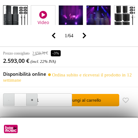
Video
1
/
64
Prezzo consigliato
2.659,70 €
-3%
2.593,00 €
(incl. 22% IVA)
Disponibilità online
Ordina subito e riceverai il prodotto in 12
settimane
Aggiungi al carrello
Consegna gratuita
Oltre 48.000 articoli disponibili