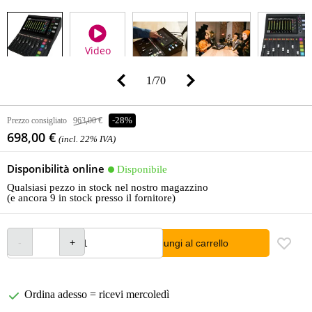
Video
1
/
70
Prezzo consigliato
963,00 €
-28%
698,00 €
(incl. 22% IVA)
Disponibilità online
Disponibile
Qualsiasi pezzo in stock nel nostro magazzino
(e ancora 9 in stock presso il fornitore)
Aggiungi al carrello
Ordina adesso = ricevi mercoledì