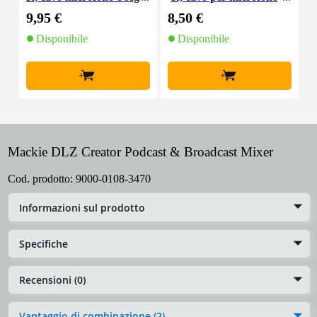
nale, 10 m
e segnale, 5 m
9,95 €
8,50 €
4
Disponibile
Disponibile
+
+
Mackie DLZ Creator Podcast & Broadcast Mixer
Cod. prodotto:
9000-0108-3470
Informazioni sul prodotto
Specifiche
Recensioni (0)
Vantaggio di combinazione (2)