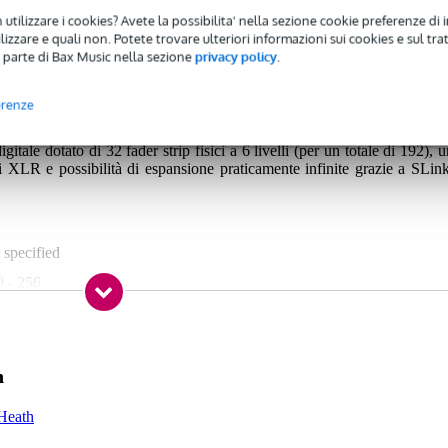
 utilizzare i cookies? Avete la possibilita' nella sezione cookie preferenze di 
izzare e quali non. Potete trovare ulteriori informazioni sui cookies e sul tra
 parte di Bax Music nella sezione
privacy policy
.
Q-7 mixer digitale
erenze
ale dotato di 32 fader strip fisici a 6 livelli (per un totale di 192), u
i XLR e possibilità di espansione praticamente infinite grazie a SLink
 specified
9 - 256
 -40
- 24
nake
h
ne
 Heath
x AES/EBU (XLR)