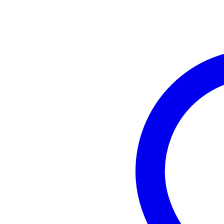
Numero di ingressi microfono
17 
Snake digitale
sì,
jac
Connettore in ingresso
U
jac
Connettore uscita
AE
Prese Insert
no
Equalizzatore
a 8
Processori di dinamica
com
Indicatori di livello sugli
Pea
ingressi
An
Tipo di display
tou
man
Controllo volume
iPa
sch
Possibilità di espansione
sna
Interfaccia audio integrata
USB