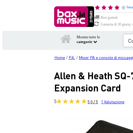
basa
Resi gratuiti
Garanzia di 30 giorni, 
Mostra tutte le
categorie
Home
P.A.
Mixer PA e console di missagg
/
/
Allen & Heath SQ-
Expansion Card
5
5,0 / 5
1
Valutazione