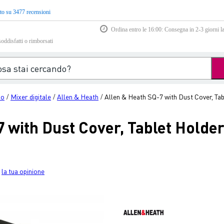
to su 3477 recensioni
Ordina entro le 16:00: Consegna in 2-3 giorni la
soddisfatti o rimborsati
io
Mixer digitale
Allen & Heath
Allen & Heath SQ-7 with Dust Cover, T
/
/
/
7 with Dust Cover, Tablet Hold
la tua opinione