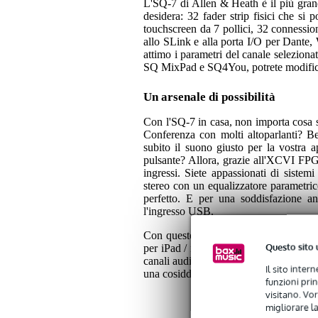
L'SQ-7 di Allen & Heath è il più grand
desidera: 32 fader strip fisici che si 
touchscreen da 7 pollici, 32 connession
allo SLink e alla porta I/O per Dante, 
attimo i parametri del canale selezionato
SQ MixPad e SQ4You, potrete modificar
Un arsenale di possibilità
Con l'SQ-7 in casa, non importa cosa s
Conferenza con molti altoparlanti? B
subito il suono giusto per la vostra 
pulsante? Allora, grazie all'XCVI FPGA
ingressi. Siete appassionati di siste
stereo con un equalizzatore parametric
perfetto. E per una soddisfazione an
l'ingresso USB.
Con questo pacchetto, riceverete anche
Questo sito 
per iPad / notebook e la scheda di e
canali audio a 48KHz o 256 x 256 cana
Il sito inter
una cosiddetta "connessione di rete se
funzioni pri
visitano. Vor
migliorare la