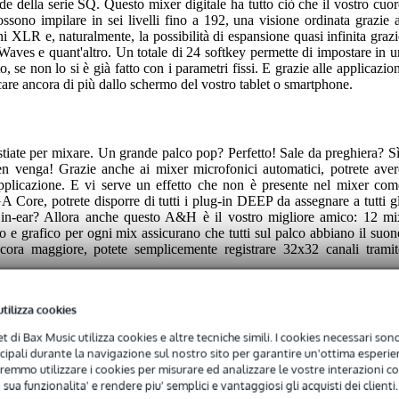
e della serie SQ. Questo mixer digitale ha tutto ciò che il vostro cuor
possono impilare in sei livelli fino a 192, una visione ordinata grazie a
i XLR e, naturalmente, la possibilità di espansione quasi infinita grazi
Waves e quant'altro. Un totale di 24 softkey permette di impostare in u
, se non lo si è già fatto con i parametri fissi. E grazie alle applicazio
e ancora di più dallo schermo del vostro tablet o smartphone.
tiate per mixare. Un grande palco pop? Perfetto! Sale da preghiera? Sì
en venga! Grazie anche ai mixer microfonici automatici, potrete aver
applicazione. E vi serve un effetto che non è presente nel mixer com
 Core, potrete disporre di tutti i plug-in DEEP da assegnare a tutti gl
mi in-ear? Allora anche questo A&H è il vostro migliore amico: 12 mi
o e grafico per ogni mix assicurano che tutti sul palco abbiano il suon
cora maggiore, potete semplicemente registrare 32x32 canali tramit
 il coperchio antipolvere originale Allen & Heath per l'SQ7, il support
utilizza cookies
spansione M-SQ-Dante. Questa scheda consente di aggiungere 512 x 51
li a 96kHz. Dispone di due ingressi, in modo che il vostro sistema co
net di Bax Music utilizza cookies e altre tecniche simili. I cookies necessari sono 
condaria ridondante" non dipenda da un'unica connessione.
ncipali durante la navigazione sul nostro sito per garantire un'ottima esperien
remmo utilizzare i cookies per misurare ed analizzare le vostre interazioni con
 sua funzionalita' e rendere piu' semplici e vantaggiosi gli acquisti dei clienti.