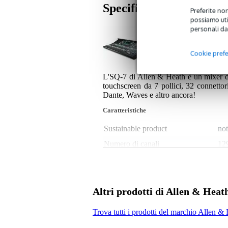
Specifiche
Preferite non
possiamo util
personali da
1x Allen &amp; Heath S
Cookie pref
L'SQ-7 di Allen & Heath è un mixer digit
touchscreen da 7 pollici, 32 connettor
Dante, Waves e altro ancora!
Caratteristiche
Sustainable product
not
Numero di canali
12
Canali analogici in ingresso
33
Canali analogici in uscita
17 
Ingressi digitali
dS
Altri prodotti di Allen & Heat
Digital audio inputs
no
Trova tutti i prodotti del marchio Allen &
Digital audio outputs
1 