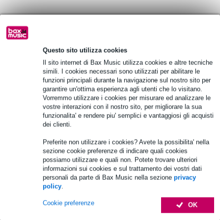
Scegli adesso i 2 anni di garanzia aggiuntiva e molti altri
vantaggi!
120,95 € di premio
Questo sito utilizza cookies
Il sito internet di Bax Music utilizza cookies e altre tecniche
simili. I cookies necessari sono utilizzati per abilitare le
Informazioni sul prodotto
funzioni principali durante la navigazione sul nostro sito per
garantire un'ottima esperienza agli utenti che lo visitano.
mixer digitale per uso live e in studio
Vorremmo utilizzare i cookies per misurare ed analizzare le
mixer a 24 canali
vostre interazioni con il nostro sito, per migliorare la sua
funzionalita' e rendere piu' semplici e vantaggiosi gli acquisti
alloggiamento in metallo di ottima qualità
dei clienti.
Specifiche complete
Preferite non utilizzare i cookies? Avete la possibilita' nella
sezione cookie preferenze di indicare quali cookies
Accessori (9)
possiamo utilizzare e quali non. Potete trovare ulteriori
informazioni sui cookies e sul trattamento dei vostri dati
personali da parte di Bax Music nella sezione
privacy
policy
.
Cookie preferenze
OK