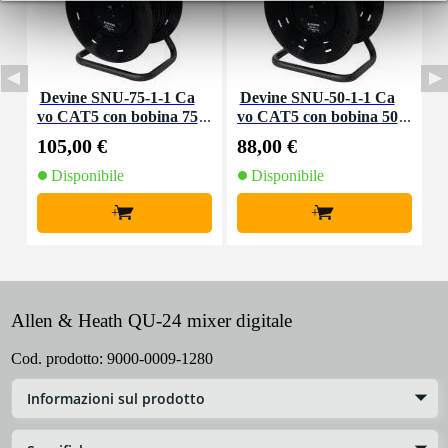
Devine SNU-75-1-1 Ca
Devine SNU-50-1-1 Ca
D
vo CAT5 con bobina 75
vo CAT5 con bobina 50
v
m
m
105,00 €
88,00 €
2
Disponibile
Disponibile
+
+
Allen & Heath QU-24 mixer digitale
Cod. prodotto:
9000-0009-1280
Informazioni sul prodotto