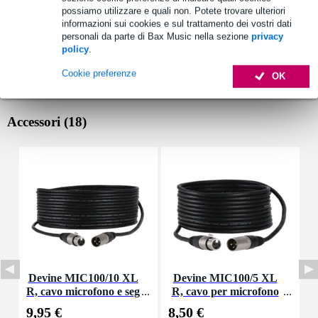
possiamo utilizzare e quali non. Potete trovare ulteriori
informazioni sui cookies e sul trattamento dei vostri dati
personali da parte di Bax Music nella sezione
privacy
policy
.
Cookie preferenze
OK
Accessori (18)
Devine MIC100/10 XL
Devine MIC100/5 XL
S
R, cavo microfono e seg
R, cavo per microfono
nale, 10 m
e segnale, 5 m
9,95 €
8,50 €
1