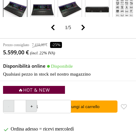
1
/
5
Prezzo consigliato
7.418,00 €
-25%
5.599,00 €
(incl. 22% IVA)
Disponibilità online
Disponibile
Qualsiasi pezzo in stock nel nostro magazzino
🔥HOT & NEW
Aggiungi al carrello
Ordina adesso = ricevi mercoledì