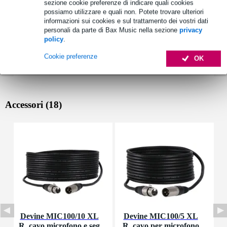
sezione cookie preferenze di indicare quali cookies
possiamo utilizzare e quali non. Potete trovare ulteriori
informazioni sui cookies e sul trattamento dei vostri dati
personali da parte di Bax Music nella sezione
privacy
policy
.
Cookie preferenze
OK
Accessori (18)
Devine MIC100/10 XL
Devine MIC100/5 XL
D
R, cavo microfono e seg
R, cavo per microfono