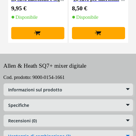
nale, 10 m
e segnale, 5 m
9,95 €
8,50 €
4
Disponibile
Disponibile
+
+
Allen & Heath SQ7+ mixer digitale
Cod. prodotto:
9000-0154-1661
Informazioni sul prodotto
Specifiche
Recensioni (0)