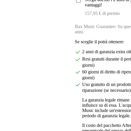
vantaggi!
157,95 € di premio
Bax Music Guarantee: Su quest
anni.
Se sceglie il potrà ottenere:
2 anni di garanzia extra ol
Resi gratuiti durante il pe
giorni)
60 giorni di diritto di ri
giorni)
Uso gratuito di un prodotto
riparazione (se necessario)
La garanzia legale rimane 
influisce su di essa. L'acq
Music include un'estension
periodo di garanzia legale.
Il costo del pacchetto Aft
percentuale del prezzo dell'