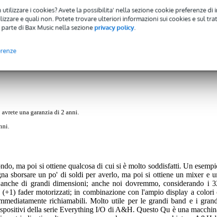
 utilizzare i cookies? Avete la possibilita' nella sezione cookie preferenze di 
izzare e quali non. Potete trovare ulteriori informazioni sui cookies e sul tra
 parte di Bax Music nella sezione
privacy policy
.
)
Download (2)
erenze
 avrete una garanzia di 2 anni.
nni.
ndo, ma poi si ottiene qualcosa di cui si è molto soddisfatti. Un esempi
na sborsare un po' di soldi per averlo, ma poi si ottiene un mixer e u
. E anche di grandi dimensioni; anche noi dovremmo, considerando i 3
2 (+1) fader motorizzati; in combinazione con l'ampio display a colori 
 immediatamente richiamabili. Molto utile per le grandi band e i grand
i dispositivi della serie Everything I/O di A&H. Questo Qu è una macchin