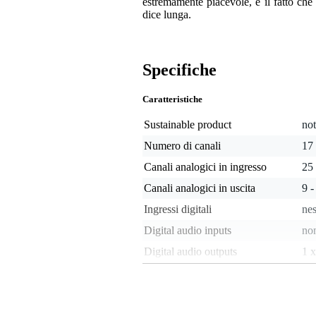
estremamente piacevole, e il fatto ch
dice lunga.
Specifiche
Caratteristiche
Sustainable product
not
Numero di canali
17 
Canali analogici in ingresso
25 
Canali analogici in uscita
9 -
Ingressi digitali
ne
Digital audio inputs
no
Digital audio outputs
1 
Numero di ingressi microfono
17 
Snake digitale
sì,
Connettore in ingresso
ja