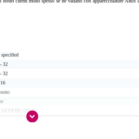
e i nostri clienti molto spesso se ne vadano con apparecchiature A&H l
 specified
- 32
- 32
 16
ssuno
ne
x AES/EBU (XLR)
- 32
 con scheda di espansione disponibile separatamente
ck (6,35 mm) + XLR