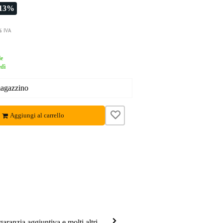
-13%
% IVA
le
edì
magazzino
Aggiungi al carrello
garanzia aggiuntiva e molti altri