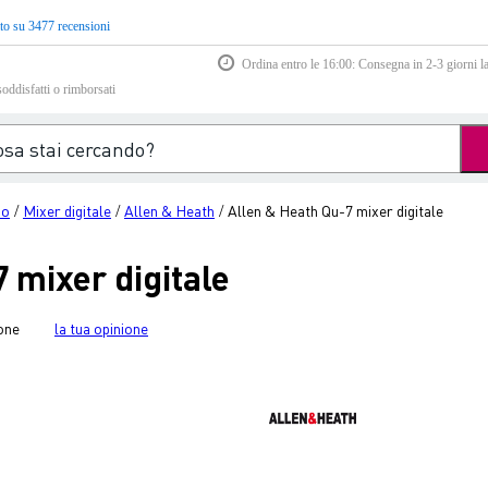
to su 3477 recensioni
Ordina entro le 16:00: Consegna in 2-3 giorni la
soddisfatti o rimborsati
io
Mixer digitale
Allen & Heath
Allen & Heath Qu-7 mixer digitale
/
/
/
 mixer digitale
one
la tua opinione