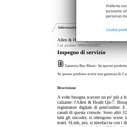
Preferite non
possiamo util
personali da
Informazioni sul prodotto
Recensioni
(0
Cookie pref
Allen & Heath Qu-7 mixer digitale
Cod. prodotto:
9000-0140-6423
Impegno di servizio
Garanzia Bax Music
: Su questo prodotto
Su questo prodotto avrete una garanzia di 2 a
Descrizione
A volte bisogna scavare un po' più a fo
calzante: l'Allen & Heath Qu-7. Bisog
registratore digitale di prim'ordine
canali di questa console. Sono altri 3
tutti gli encoder, si ottengono scene
teatri. SLink, poi, si interfaccia con 