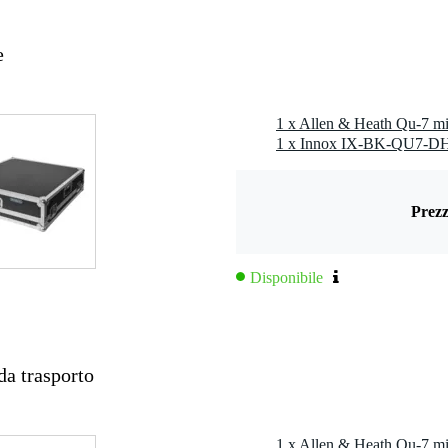
R (a 3 poli)
e
 bande, parametrico
mpressore
1 x Allen & Heath Qu-7 mix
mite display integrato
, a colori
Prezz
er motorizzato
ssuna
Disponibile
B (32x32 I/O)
(HC)
 con iPad, sì, con dispositivo Android
a trasporto
o posteriore
1 x Allen & Heath Qu-7 mix