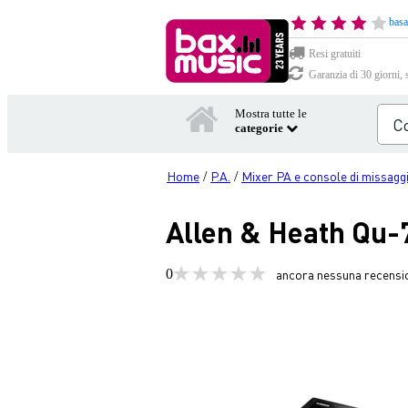
basa
Resi gratuiti
Garanzia di 30 giorni, 
Mostra tutte le
categorie
Home
P.A.
Mixer PA e console di missagg
/
/
Allen & Heath Qu-7
0
ancora nessuna recensi