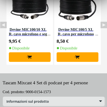
Devine MIC100/10 XL
Devine MIC100/5 XL
D
R, cavo microfono e seg
R, cavo per microfono
nale, 10 m
e segnale, 5 m
9,95 €
8,50 €
2
Disponibile
Disponibile
+
+
Tascam Mixcast 4 Set di podcast per 4 persone
Cod. prodotto:
9000-0154-1573
Informazioni sul prodotto