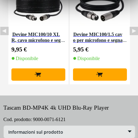
Devine MIC100/10 XL
Devine MIC100/1.5 cav
R, cavo microfono e seg
o per microfono e segna
nale, 10 m
le XLR 1,5 m
9,95 €
5,95 €
8
Disponibile
Disponibile
+
+
Tascam BD-MP4K 4k UHD Blu-Ray Player
Cod. prodotto:
9000-0071-6121
Informazioni sul prodotto