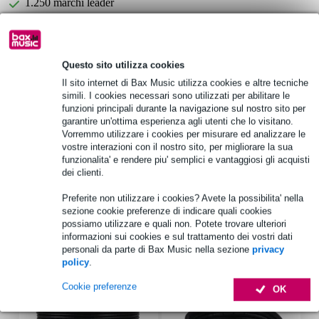
1.250 marchi leader
Scegli adesso i 2 anni di garanzia aggiuntiva e molti altri
vantaggi!
Questo sito utilizza cookies
51,20 € di premio
Il sito internet di Bax Music utilizza cookies e altre tecniche
simili. I cookies necessari sono utilizzati per abilitare le
funzioni principali durante la navigazione sul nostro sito per
Informazioni sul prodotto
garantire un'ottima esperienza agli utenti che lo visitano.
Vorremmo utilizzare i cookies per misurare ed analizzare le
Tascam BD-MP4K
vostre interazioni con il nostro sito, per migliorare la sua
lettore Blu-ray 4k UHD professionale
funzionalita' e rendere piu' semplici e vantaggiosi gli acquisti
dei clienti.
Possibilità di montaggio a 19 pollici
Preferite non utilizzare i cookies? Avete la possibilita' nella
Specifiche complete
sezione cookie preferenze di indicare quali cookies
possiamo utilizzare e quali non. Potete trovare ulteriori
informazioni sui cookies e sul trattamento dei vostri dati
Accessori (20)
personali da parte di Bax Music nella sezione
privacy
policy
.
Cookie preferenze
OK