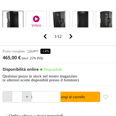
Video
1
/
12
Prezzo consigliato
539,00 €
-14%
465,00 €
(incl. 22% IVA)
Disponibilità online
Disponibile
Qualsiasi pezzo in stock nel nostro magazzino
(e ulteriori scorte disponibili presso il fornitore)
Aggiungi al carrello
Ordina adesso = ricevi mercoledì