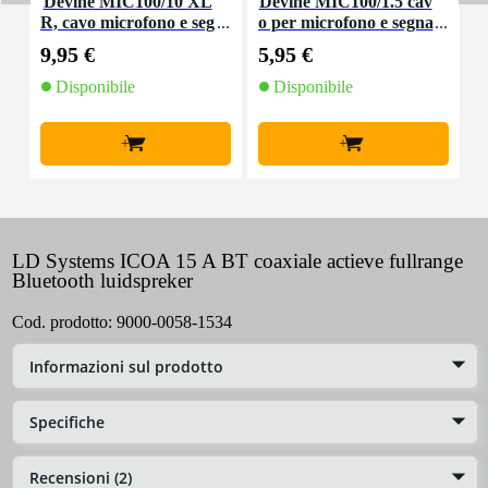
Devine MIC100/10 XL
Devine MIC100/1.5 cav
R, cavo microfono e seg
o per microfono e segna
nale, 10 m
le XLR 1,5 m
9,95 €
5,95 €
8
Disponibile
Disponibile
+
+
LD Systems ICOA 15 A BT coaxiale actieve fullrange
Bluetooth luidspreker
Cod. prodotto:
9000-0058-1534
Informazioni sul prodotto
Specifiche
Recensioni (2)