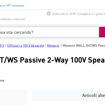
to su 3477 recensioni
Ordina entro le 16:00: Consegna in 2-3 giorni la
soddisfatti o rimborsati
00 V
Diffusori a 100 V da parete
Monacor
Monacor WALL-04T/WS Passiv
/
/
/
/WS Passive 2-Way 100V Spea
one
Articoli alte