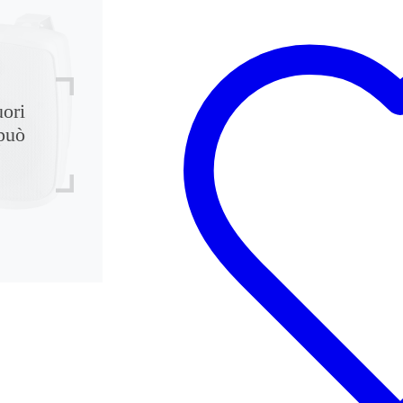
uori
può