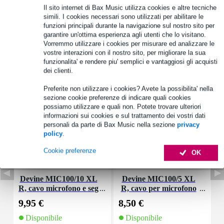
Il sito internet di Bax Music utilizza cookies e altre tecniche
simili. I cookies necessari sono utilizzati per abilitare le
Informazioni sul prodotto
funzioni principali durante la navigazione sul nostro sito per
garantire un'ottima esperienza agli utenti che lo visitano.
Specifiche complete
Vorremmo utilizzare i cookies per misurare ed analizzare le
vostre interazioni con il nostro sito, per migliorare la sua
funzionalita' e rendere piu' semplici e vantaggiosi gli acquisti
Accessori (17)
dei clienti.
Preferite non utilizzare i cookies? Avete la possibilita' nella
sezione cookie preferenze di indicare quali cookies
possiamo utilizzare e quali non. Potete trovare ulteriori
informazioni sui cookies e sul trattamento dei vostri dati
personali da parte di Bax Music nella sezione
privacy
policy
.
Cookie preferenze
OK
Devine MIC100/10 XL
Devine MIC100/5 XL
D
R, cavo microfono e seg
R, cavo per microfono
s
nale, 10 m
e segnale, 5 m
9,95 €
8,50 €
2
Disponibile
Disponibile