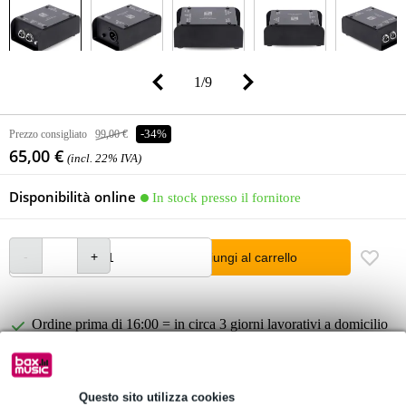
1
/
9
Prezzo consigliato
99,00 €
-34%
65,00 €
(incl. 22% IVA)
Disponibilità online
In stock presso il fornitore
Aggiungi al carrello
Ordine prima di 16:00 = in circa 3 giorni lavorativi a domicilio
Oltre 48.000 articoli disponibili
1.250 marchi leader
Questo sito utilizza cookies