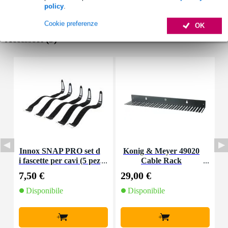
policy
.
Cookie preferenze
OK
Accessori (3)
Innox SNAP PRO set d
Konig & Meyer 49020
S
i fascette per cavi (5 pez
Cable Rack
t
zi)
7,50 €
29,00 €
1
Disponibile
Disponibile
I
+
+