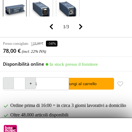
1
/
3
Prezzo consigliato
118,00 €
-34%
78,00 €
(incl. 22% IVA)
Disponibilità online
In stock presso il fornitore
Aggiungi al carrello
Ordine prima di 16:00 = in circa 3 giorni lavorativi a domicilio
Oltre 48.000 articoli disponibili
1.250 marchi leader