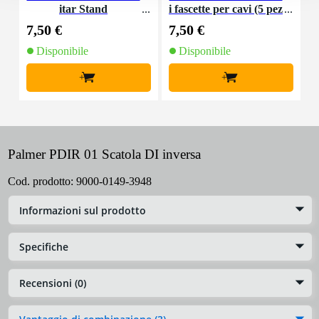
itar Stand
i fascette per cavi (5 pez
a
zi)
p
7,50 €
7,50 €
9
Disponibile
Disponibile
+
+
Palmer PDIR 01 Scatola DI inversa
Cod. prodotto:
9000-0149-3948
Informazioni sul prodotto
Specifiche
Recensioni (0)