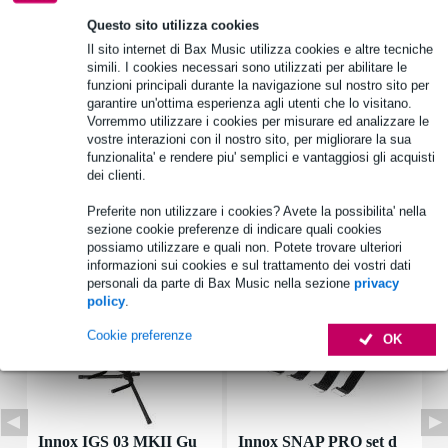
Questo sito utilizza cookies
Informazioni sul prodotto
Il sito internet di Bax Music utilizza cookies e altre tecniche
simili. I cookies necessari sono utilizzati per abilitare le
Palmer PDIR01
funzioni principali durante la navigazione sul nostro sito per
garantire un'ottima esperienza agli utenti che lo visitano.
ingresso: XLR
Vorremmo utilizzare i cookies per misurare ed analizzare le
uscita: jack da 6,3 mm
vostre interazioni con il nostro sito, per migliorare la sua
funzionalita' e rendere piu' semplici e vantaggiosi gli acquisti
Specifiche complete
dei clienti.
Preferite non utilizzare i cookies? Avete la possibilita' nella
Accessori (6)
sezione cookie preferenze di indicare quali cookies
possiamo utilizzare e quali non. Potete trovare ulteriori
informazioni sui cookies e sul trattamento dei vostri dati
personali da parte di Bax Music nella sezione
privacy
policy
.
Cookie preferenze
OK
Innox IGS 03 MKII Gu
Innox SNAP PRO set d
D