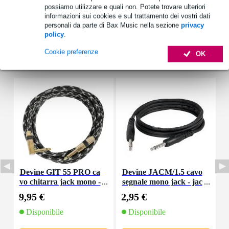
possiamo utilizzare e quali non. Potete trovare ulteriori
informazioni sui cookies e sul trattamento dei vostri dati
personali da parte di Bax Music nella sezione
privacy
policy
.
Cookie preferenze
OK
Accessori (14)
Devine GIT 55 PRO ca
Devine JACM/1.5 cavo
D
vo chitarra jack mono -
segnale mono jack - jac
e
jack a pipa 5,5 m
k 1,5 m
9,95 €
2,95 €
6
Disponibile
Disponibile