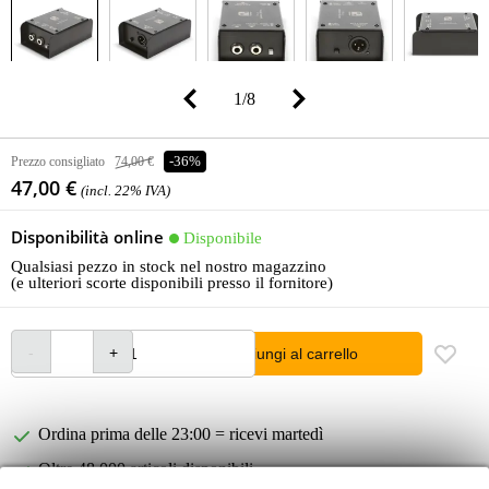
1
/
8
Prezzo consigliato
74,00 €
-36%
47,00 €
(incl. 22% IVA)
Disponibilità online
Disponibile
Qualsiasi pezzo in stock nel nostro magazzino
(e ulteriori scorte disponibili presso il fornitore)
Aggiungi al carrello
Ordina prima delle 23:00 = ricevi martedì
Oltre 48.000 articoli disponibili