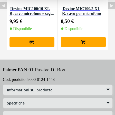
Devine MIC100/10 XL
Devine MIC100/5 XL
D
R, cavo microfono e seg
R, cavo per microfono
s
nale, 10 m
e segnale, 5 m
9,95 €
8,50 €
2
Disponibile
Disponibile
+
+
Palmer PAN 01 Passive DI Box
Cod. prodotto:
9000-0124-1443
Informazioni sul prodotto
Specifiche