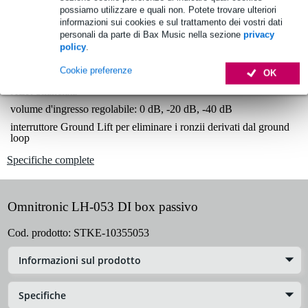
1.250 marchi leader
possiamo utilizzare e quali non. Potete trovare ulteriori
informazioni sui cookies e sul trattamento dei vostri dati
personali da parte di Bax Music nella sezione
privacy
policy
.
Informazioni sul prodotto
Cookie preferenze
OK
converte un segnale sbilanciato da jack 6,3 mm verso un'uscita
XLR bilanciata
volume d'ingresso regolabile: 0 dB, -20 dB, -40 dB
interruttore Ground Lift per eliminare i ronzii derivati dal ground
loop
Specifiche complete
Omnitronic LH-053 DI box passivo
Cod. prodotto:
STKE-10355053
Informazioni sul prodotto
Specifiche