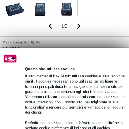
1
/
3
Prezzo consigliato
30,00 €
26,00 €
(incl. 22% IVA)
Disponibilità online
Disponibile
Ancora 12 in stock nel nostro magazzino
Questo sito utilizza cookies
(e ulteriori scorte disponibili presso il fornitore)
Il sito internet di Bax Music utilizza cookies e altre tecniche
simili. I cookies necessari sono utilizzati per abilitare le
funzioni principali durante la navigazione sul nostro sito per
garantire un'ottima esperienza agli utenti che lo visitano.
Aggiungi al carrello
Vorremmo utilizzare i cookies per misurare ed analizzare le
vostre interazioni con il nostro sito, per migliorare la sua
funzionalita' e rendere piu' semplici e vantaggiosi gli acquisti
dei clienti.
Ordina adesso = ricevi mercoledì
Oltre 48.000 articoli disponibili
Preferite non utilizzare i cookies? Avete la possibilita' nella
sezione cookie preferenze di indicare quali cookies