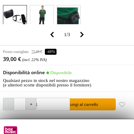
1
/
3
Prezzo consigliato
75,00 €
-48%
39,00 €
(incl. 22% IVA)
Disponibilità online
Disponibile
Qualsiasi pezzo in stock nel nostro magazzino
(e ulteriori scorte disponibili presso il fornitore)
Aggiungi al carrello
Ordina prima delle 23:00 = ricevi martedì