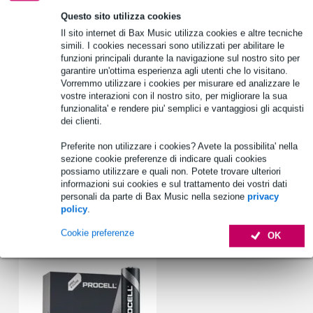
Oltre 48.000 articoli disponibili
Questo sito utilizza cookies
1.250 marchi leader
Il sito internet di Bax Music utilizza cookies e altre tecniche
simili. I cookies necessari sono utilizzati per abilitare le
funzioni principali durante la navigazione sul nostro sito per
garantire un'ottima esperienza agli utenti che lo visitano.
Informazioni sul prodotto
Vorremmo utilizzare i cookies per misurare ed analizzare le
vostre interazioni con il nostro sito, per migliorare la sua
amplificatore da cintura, con speaker attivo e microfono headset
funzionalita' e rendere piu' semplici e vantaggiosi gli acquisti
con cintura regolabile
dei clienti.
adatto come sistema PA portatile per eventi promozionali, seminari,
Preferite non utilizzare i cookies? Avete la possibilita' nella
conferenze, presentazioni, esibizioni di solisti e molto altro
sezione cookie preferenze di indicare quali cookies
Specifiche complete
possiamo utilizzare e quali non. Potete trovare ulteriori
informazioni sui cookies e sul trattamento dei vostri dati
personali da parte di Bax Music nella sezione
privacy
policy
.
Accessori (1)
Cookie preferenze
OK