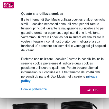
Questo sito utilizza cookies
Scegli adesso i 2 anni di garanzia aggiuntiva e molti altri
vantaggi!
Il sito internet di Bax Music utilizza cookies e altre tecniche
simili. I cookies necessari sono utilizzati per abilitare le
34,95 € di premio
funzioni principali durante la navigazione sul nostro sito per
garantire un'ottima esperienza agli utenti che lo visitano.
Vorremmo utilizzare i cookies per misurare ed analizzare le
Informazioni sul prodotto
vostre interazioni con il nostro sito, per migliorare la sua
funzionalita' e rendere piu' semplici e vantaggiosi gli acquisti
potenza di uscita: 800 W RMS
dei clienti.
gamma di frequenza: 40 - 20000 Hz
Preferite non utilizzare i cookies? Avete la possibilita' nella
livello massimo di pressione sonora: 128 dB
sezione cookie preferenze di indicare quali cookies
Specifiche complete
possiamo utilizzare e quali non. Potete trovare ulteriori
informazioni sui cookies e sul trattamento dei vostri dati
personali da parte di Bax Music nella sezione
privacy
Accessori (12)
policy
.
Cookie preferenze
OK