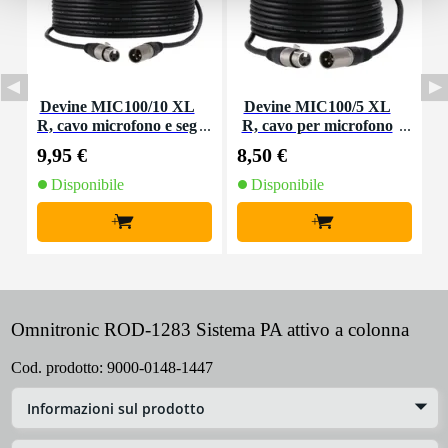
Devine MIC100/10 XL
Devine MIC100/5 XL
D
R, cavo microfono e seg
R, cavo per microfono
g
nale, 10 m
e segnale, 5 m
9,95 €
8,50 €
3
Disponibile
Disponibile
+
+
Omnitronic ROD-1283 Sistema PA attivo a colonna
Cod. prodotto:
9000-0148-1447
Informazioni sul prodotto