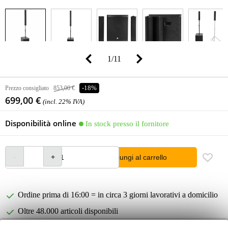
1
/
11
Prezzo consigliato
853,00 €
-18%
699,00 €
(incl. 22% IVA)
Disponibilità online
In stock presso il fornitore
Aggiungi al carrello
Ordine prima di 16:00 = in circa 3 giorni lavorativi a domicilio
Oltre 48.000 articoli disponibili
1.250 marchi leader