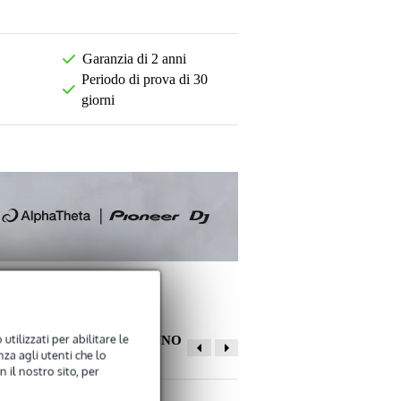
Garanzia di 2 anni
Periodo di prova di 30
giorni
utilizzati per abilitare le
ALTRI CLIENTI HANNO
za agli utenti che lo
COMPRATO ANCHE
 il nostro sito, per