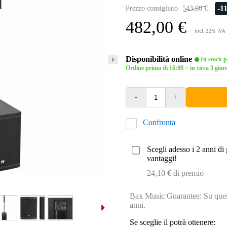
-1
Prezzo consigliato
543,00 €
482,00 €
incl. 22% IVA
Disponibilità online
In stock pr
Ordine prima di 16:00 = in circa 3 giorn
-
+
Confronta
Scegli adesso i 2 anni di 
vantaggi!
24,10 € di premio
Bax Music Guarantee: Su quest
anni.
Se sceglie il potrà ottenere: