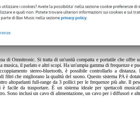
 utilizzare i cookies? Avete la possibilita' nella sezione cookie preferenze di 
izzare e quali non. Potete trovare ulteriori informazioni sui cookies e sul tra
 parte di Bax Music nella sezione
privacy policy
.
 avrete una garanzia di 2 anni.
erenze
nni.
 di Omnitronic. Si tratta di un'unità compatta e portatile che offre u
la musica, il parlato e altri scopi. Ha un'ampia gamma di frequenze e pu
ccoppiamento stereo-bluetooth, è possibile controllarlo a distanza. I
di filtri che migliorano la qualità del suono. Questo sistema PA è dotat
ro altoparlanti full-range da 3 pollici per le frequenze più alte. Il pes
è facile da trasportare. È un sistema ideale per spettacoli musicali
ro. Sono inclusi un cavo di alimentazione, un cavo per i diffusori e altr