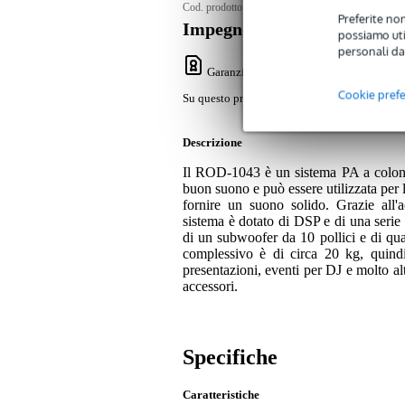
Cod. prodotto:
9000-0141-4850
Preferite non
Impegno di servizio
possiamo util
personali da
Garanzia Bax Music
: Su questo prodotto
Cookie pref
Su questo prodotto avrete una garanzia di 2 a
Descrizione
Il ROD-1043 è un sistema PA a colonna
buon suono e può essere utilizzata per 
fornire un suono solido. Grazie all'a
sistema è dotato di DSP e di una serie 
di un subwoofer da 10 pollici e di quatt
complessivo è di circa 20 kg, quindi 
presentazioni, eventi per DJ e molto alt
accessori.
Specifiche
Caratteristiche