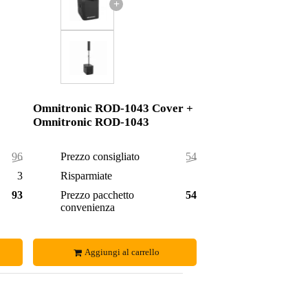
+
Omnitronic ROD-1043 Cover +
Omnitronic ROD-1043
964,00 €
Prezzo consigliato
546,00 €
34,00 €
Risparmiate
6,00 €
930,00 €
Prezzo pacchetto
540,00 €
convenienza
Aggiungi al carrello