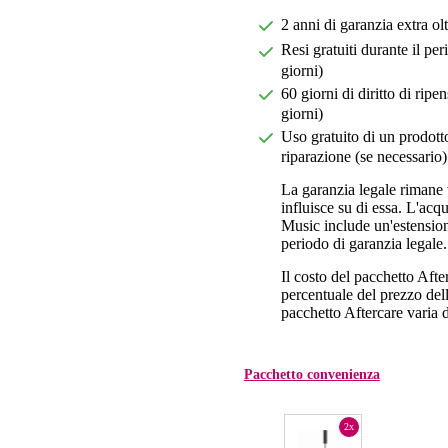
2 anni di garanzia extra ol
Resi gratuiti durante il pe
giorni)
60 giorni di diritto di ri
giorni)
Uso gratuito di un prodotto
riparazione (se necessario)
La garanzia legale rimane 
influisce su di essa. L'acq
Music include un'estension
periodo di garanzia legale.
Il costo del pacchetto Aft
percentuale del prezzo dell'
pacchetto Aftercare varia da
Pacchetto convenienza
2x