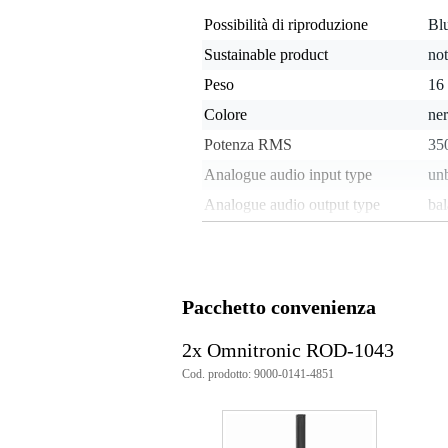
Possibilità di riproduzione
Blu
Sustainable product
not
Peso
16 
Colore
ne
Potenza RMS
350
Analogue audio input type
un
Analogue audio output type
bal
Peso e dimensioni imballaggio incluso
Peso
23
(imballaggio incluso)
Pacchetto convenienza
Dimensioni
53,
(imballaggio incluso)
2x Omnitronic ROD-1043
Specifiche
Cod. prodotto: 9000-0141-4851
Sistema PA a colonna Omnitronic RO
potenza di uscita: 350 W RMS
gamma di frequenza: 42 - 2000