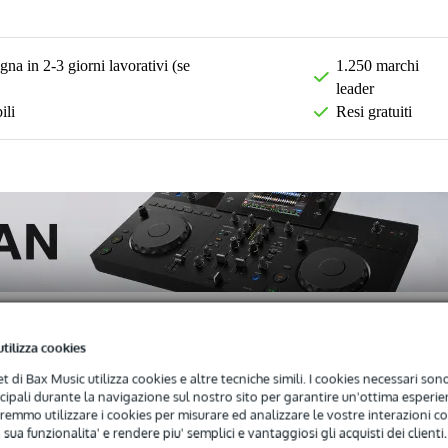
na in 2-3 giorni lavorativi (se
1.250 marchi
leader
ili
Resi gratuiti
utilizza cookies
net di Bax Music utilizza cookies e altre tecniche simili. I cookies necessari sono 
)
Download (1)
ncipali durante la navigazione sul nostro sito per garantire un'ottima esperien
remmo utilizzare i cookies per misurare ed analizzare le vostre interazioni con
 sua funzionalita' e rendere piu' semplici e vantaggiosi gli acquisti dei clienti.
onna PA