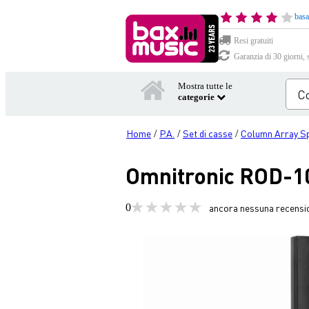
basa
Resi gratuiti
Garanzia di 30 giorni, 
Mostra tutte le
categorie
Home
P.A.
Set di casse
Column Array S
/
/
/
Omnitronic ROD-10
0
ancora nessuna recensi