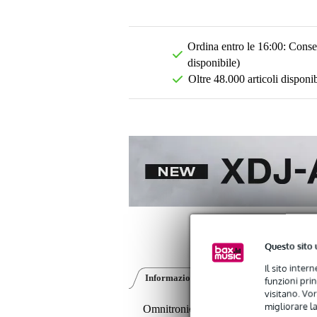
Ordina entro le 16:00: Conseg
disponibile)
Oltre 48.000 articoli disponib
Questo sito 
Il sito inter
Informazioni sul prodotto
Recensioni
(0
funzioni pri
visitano. Vor
migliorare la
Omnitronic ROD-1043 Sistema a col