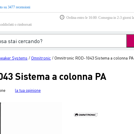
to su 3477 recensioni
Ordina entro le 16:00: Consegna in 2-3 giorni la
soddisfatti o rimborsati
peaker Systems
Omnitronic
Omnitronic ROD-1043 Sistema a colonna PA
/
/
43 Sistema a colonna PA
one
la tua opinione