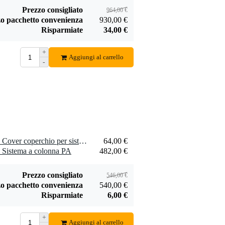
Prezzo consigliato
964,00 €
o pacchetto convenienza
930,00 €
Risparmiate
34,00 €
+
Devine
Brennenstuhl Eco
Aggiungi al carrello
-
MIC500N/20 Cavo
Line ciabatta a 10
45,00 €
16,40 €
XLR per microfono
prese con
e segnale con
interruttore
Aggiungi
Aggiungi
connettori Neutrik
20 metri
1 x Omnitronic ROD-1043 Cover coperchio per sistema a colonna ROD-1043 PA
64,00 €
Sistema a colonna PA
482,00 €
Prezzo consigliato
546,00 €
o pacchetto convenienza
540,00 €
Risparmiate
6,00 €
+
Aggiungi al carrello