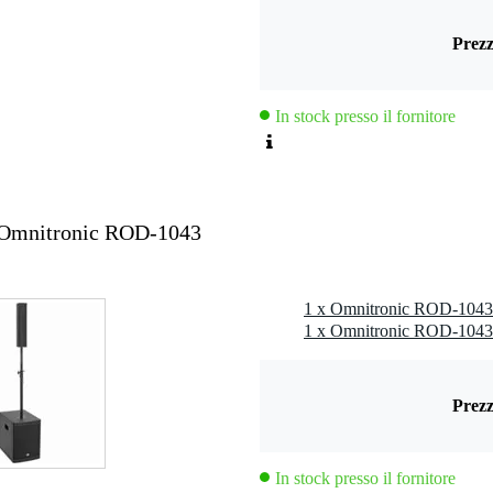
nora: 125 dB
Prezz
In stock presso il fornitore
ura M20
 Omnitronic ROD-1043
 50/60 Hz
1 x Omnitronic ROD-1043 
mo 250 W
Prezz
In stock presso il fornitore