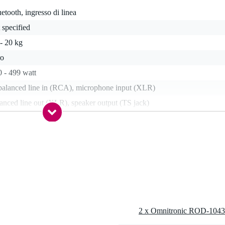
etooth, ingresso di linea
 specified
- 20 kg
ro
 - 499 watt
balanced line in (RCA), microphone input (XLR)
anced line out (XLR), speaker output (TS jack)
,0 kg
0 x 38,0 x 59,0 cm
D-1043
2 x Omnitronic ROD-1043 
0 Hz