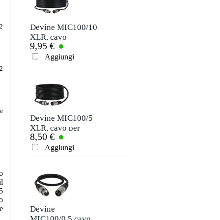
Devine MIC100/10
Devine
 2
XLR, cavo
MIC500N/5 Cavo
9,95 €
20,00 €
microfono e
XLR per microfono
segnale, 10 m
e segnale con
Aggiungi
Aggiungi
connettori Neutrik
 2
5 metri
te
Devine MIC100/5
Devine JACS/3
XLR, cavo per
cavo segnale stereo
8,50 €
3,50 €
microfono e
jack - jack 3 m
segnale, 5 m
Aggiungi
Aggiungi
o
l
5
o
Devine
Devine
e
MIC100/0.5 cavo
MIC500N/10 Cavo