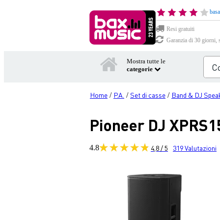
basa
Resi gratuiti
Garanzia di 30 giorni, 
Mostra tutte le
categorie
Home
P.A.
Set di casse
Band & DJ Spea
/
/
/
Pioneer DJ XPRS15
4.8
4,8 / 5
319
Valutazioni