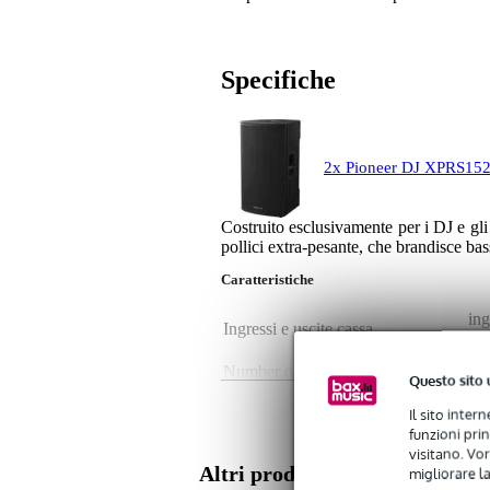
Specifiche
2x Pioneer DJ XPRS152 
Costruito esclusivamente per i DJ e g
pollici extra-pesante, che brandisce ba
Caratteristiche
in
Ingressi e uscite cassa
in
Number of stereo AUX inputs
1
Questo sito 
Attivo o passivo
att
Il sito inter
funzioni pri
Possibilità di riproduzione
ne
visitano. Vor
Bluetooth
no
Altri prodotti di Pioneer DJ
migliorare la