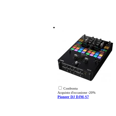
SPL massimo: 133 dB
amplificatore di potenza: 2000 
Modalità DSP: Live / Music / Sp
protezione elettronica: termica / 
connessioni:
ingressi:
MIC / LINE (Comb
HI-Z / LINE (Com
3,5 mm STEREO 
uscite: MIX (XLR)
consumo di potenza: 800 W
alloggiamento: cassa in compensa
montaggio:
montaggio intermedio su 
10x inserti filettati M10
dimensioni: 72,6 x 42,1 x 41 cm
peso: 25,2 kg
Confronta
Acquisto d'occasione
-20%
1x Innox IVA 35 Pro set d
Pioneer DJ DJM-S7
Un buon set di diffusori merita un buon
due supporti di alta qualità che possono