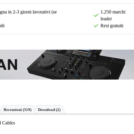
na in 2-3 giorni lavorativi (se
1.250 marchi
leader
ili
Resi gratuiti
Recensioni
(319)
Download (2)
d Cables