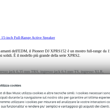
15-inch Full-Range Active Speaker
li amanti dell'EDM, il Pioneer DJ XPRS152 è un mostro full-range da 1
ssi solidi. È il modello più grande della serie XPRS2.
gresso jack 6,35 mm TRS, ingresso jack 6,3 mm TS, ingresso XLR,
gresso mini jack 3,5 mm, ingresso combo XLR / TRS
utilizza cookies
ivo
net di Bax Music utilizza cookies e altre tecniche simili. I cookies necessari sono 
ncipali durante la navigazione sul nostro sito per garantire un'ottima esperien
ssuna
remmo utilizzare i cookies per misurare ed analizzare le vostre interazioni con
 sua funzionalita' e rendere piu' semplici e vantaggiosi gli acquisti dei clienti.