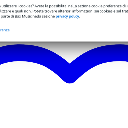
'' (380 mm)
 utilizzare i cookies? Avete la possibilita' nella sezione cookie preferenze di 
DJ
izzare e quali non. Potete trovare ulteriori informazioni sui cookies e sul tra
75" (44,5 mm)
 parte di Bax Music nella sezione
privacy policy
.
nual DSP presets
 specified
erenze
 kg
 1
od
0 - 139 dB
 - 20,9 kHz
 - 49 Hz