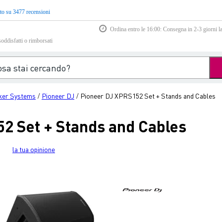
to su 3477 recensioni
Ordina entro le 16:00: Consegna in 2-3 giorni la
soddisfatti o rimborsati
ker Systems
Pioneer DJ
Pioneer DJ XPRS152 Set + Stands and Cables
/
/
2 Set + Stands and Cables
la tua opinione