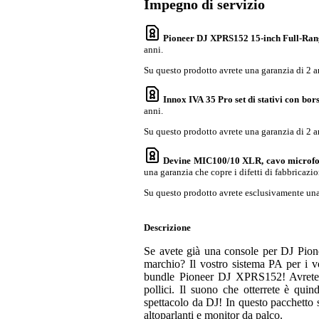
Impegno di servizio
Pioneer DJ XPRS152 15-inch Full-Ran
anni.
Su questo prodotto avrete una garanzia di 2 a
Innox IVA 35 Pro set di stativi con bors
anni.
Su questo prodotto avrete una garanzia di 2 a
Devine MIC100/10 XLR, cavo microfon
una garanzia che copre i difetti di fabbricazio
Su questo prodotto avrete esclusivamente una 
Descrizione
Se avete già una console per DJ Pione
marchio? Il vostro sistema PA per i v
bundle Pioneer DJ XPRS152! Avrete a
pollici. Il suono che otterrete è quin
spettacolo da DJ! In questo pacchetto s
altoparlanti e monitor da palco.