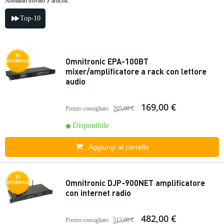
7
Abbiamo trovato
articoli.
Top-10
In
Omnitronic EPA-100BT
evidenza
mixer/amplificatore a rack con lettore
audio
169,00 €
Prezzo consigliato
205,00 €
Disponibile
Aggiungi al carrello
In
Omnitronic DJP-900NET amplificatore
evidenza
con internet radio
482,00 €
Prezzo consigliato
513,00 €