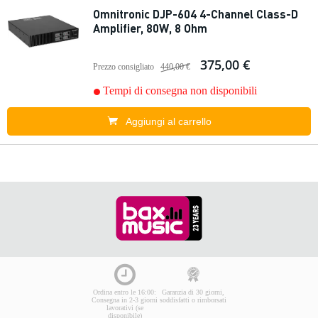
Omnitronic DJP-604 4-Channel Class-D
Amplifier, 80W, 8 Ohm
375,00 €
Prezzo consigliato
440,00 €
Tempi di consegna non disponibili
Aggiungi al carrello
Ordina entro le 16:00:
Garanzia di 30 giorni,
Consegna in 2-3 giorni
soddisfatti o rimborsati
lavorativi (se
disponibile)