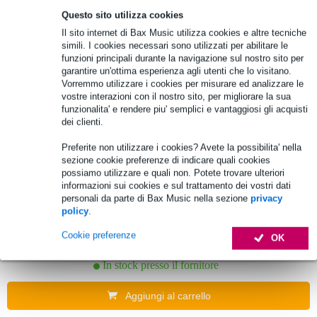
(B-Stock) Omnitronic EPA-100BT
evidenza
Questo sito utilizza cookies
mixer/amplificatore a rack
Il sito internet di Bax Music utilizza cookies e altre tecniche
simili. I cookies necessari sono utilizzati per abilitare le
141,00 €
funzioni principali durante la navigazione sul nostro sito per
Prezzo consigliato
169,00 €
10% DI SCONTO
garantire un'ottima esperienza agli utenti che lo visitano.
EXTRA CON IL
Disponibile
Vorremmo utilizzare i cookies per misurare ed analizzare le
CODICE:
vostre interazioni con il nostro sito, per migliorare la sua
EXTRA10
funzionalita' e rendere piu' semplici e vantaggiosi gli acquisti
dei clienti.
Aggiungi al carrello
Preferite non utilizzare i cookies? Avete la possibilita' nella
sezione cookie preferenze di indicare quali cookies
possiamo utilizzare e quali non. Potete trovare ulteriori
informazioni sui cookies e sul trattamento dei vostri dati
Omnitronic A-3603 Amplificatore PA
personali da parte di Bax Music nella sezione
privacy
800W
policy
.
Cookie preferenze
749,00 €
OK
Prezzo consigliato
818,00 €
In stock presso il fornitore
Aggiungi al carrello