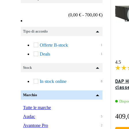
(0,00 € - 700,00 €)
Tipo di accordo
Offerte B-stock
1
Deals
1
4.5
Stock
DAP H
In stock online
8
class
Marchio
Dispo
Tutte le marche
409,
Audac
5
Avantone Pro
2