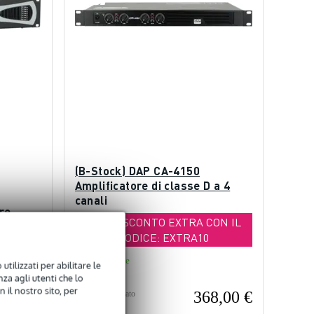
(B-Stock) DAP CA-4150
Amplificatore di classe D a 4
canali
re
10% DI SCONTO EXTRA CON IL
 ohm
CODICE: EXTRA10
Disponibile
utilizzati per abilitare le
za agli utenti che lo
 il nostro sito, per
6,00 €
368,00 €
Prezzo consigliato
409,00 €