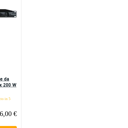
re da
4x 200 W
tto in 5
6,00 €