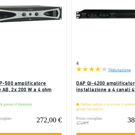
4
1
Valutazione
P-500 amplificatore
DAP Qi-4200 amplificato
e AB, 2x 200 W a 4 ohm
installazione a 4 canali 
ck presso il fornitore
Ordina subito e riceverai il prodo
giorni lavorativi
272,00 €
38
sigliato
Prezzo consigliato
473,00 €