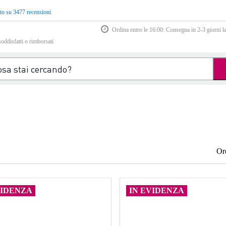
to su 3477 recensioni
Ordina entro le 16:00: Consegna in 2-3 giorni la
soddisfatti o rimborsati
Or
VIDENZA
IN EVIDENZA