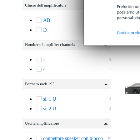
Classe dell'amplificatore
Preferite non
possiamo util
personali da
AB
5
C
D
8
Cookie pref
Number of amplifier channels
2
8
4
5
Formato rack 19''
sì, 1 U
8
sì, 2 U
5
Uscita amplificatore
connettore speaker con blocco
10