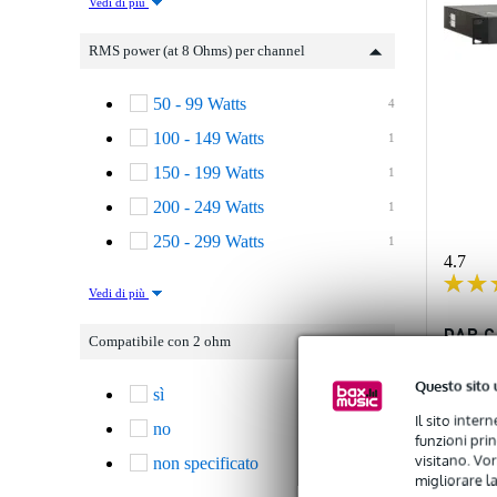
Vedi di più
RMS power (at 8 Ohms) per channel
50 - 99 Watts
4
100 - 149 Watts
1
150 - 199 Watts
1
200 - 249 Watts
1
250 - 299 Watts
1
4.7
Vedi di più
DAP C
Compatibile con 2 ohm
verst
Questo sito 
sì
6
Dispo
Il sito inter
no
6
funzioni pri
visitano. Vor
non specificato
1
Prezzo con
migliorare la
372,00 €