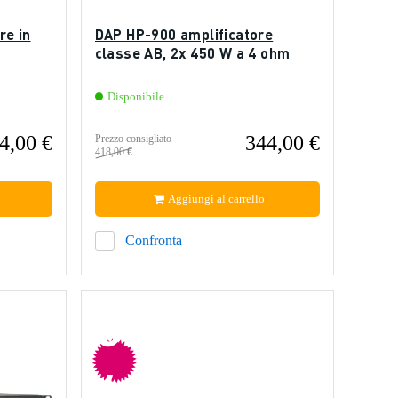
re in
DAP HP-900 amplificatore
m
classe AB, 2x 450 W a 4 ohm
Disponibile
4,00 €
344,00 €
Prezzo consigliato
418,00 €
Aggiungi al carrello
Confronta
offer
ta