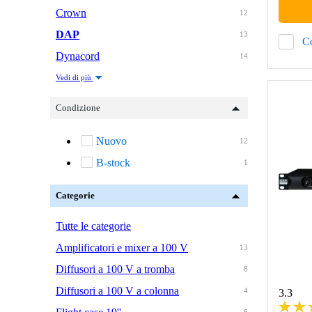
Crown
12
DAP
13
C
Dynacord
14
Vedi di più
Condizione
Nuovo
12
B-stock
1
Categorie
Tutte le categorie
Amplificatori e mixer a 100 V
13
Diffusori a 100 V a tromba
8
Diffusori a 100 V a colonna
4
3.3