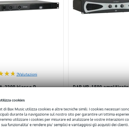
3
Valutazioni
A-2300 klasse D
DAP HP-1500 amplificato
erker 2x 200 watt @ 8 ohm
classe AB, 2x 750 W a 4
utilizza cookies
nibile
Disponibile
net di Bax Music utilizza cookies e altre tecniche simili. I cookies necessari sono 
ncipali durante la navigazione sul nostro sito per garantire un'ottima esperien
remmo utilizzare i cookies per misurare ed analizzare le vostre interazioni con
341,00 €
36
sigliato
Prezzo consigliato
 sua funzionalita' e rendere piu' semplici e vantaggiosi gli acquisti dei clienti.
453,00 €