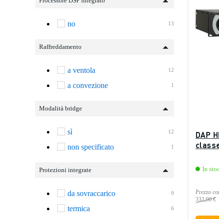
Processore DSP integrato
no
13
Raffreddamento
a ventola
12
a convezione
1
Modalità bridge
sì
12
DAP H
class
non specificato
1
In sto
Protezioni integrate
Prezzo con
da sovraccarico
9
332,00 €
termica
6