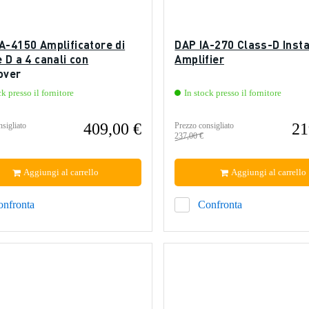
A-4150 Amplificatore di
DAP IA-270 Class-D Insta
 D a 4 canali con
Amplifier
over
ck presso il fornitore
In stock presso il fornitore
409,00 €
21
sigliato
Prezzo consigliato
237,00 €
Aggiungi al carrello
Aggiungi al carrello
onfronta
Confronta