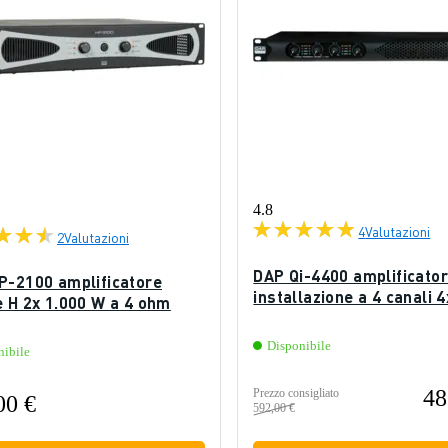
4.8
4
Valutazioni
2
Valutazioni
DAP Qi-4400 amplificato
P-2100 amplificatore
installazione a 4 canali 
e H 2x 1.000 W a 4 ohm
Disponibile
nibile
48
Prezzo consigliato
00 €
592,00 €