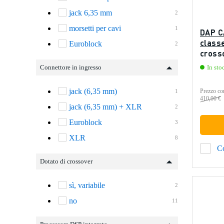
jack 6,35 mm
2
morsetti per cavi
1
DAP C
classe
Euroblock
2
cross
Connettore in ingresso
In sto
jack (6,35 mm)
Prezzo con
1
410,00 €
jack (6,35 mm) + XLR
2
Euroblock
3
XLR
8
C
Dotato di crossover
sì, variabile
2
no
11