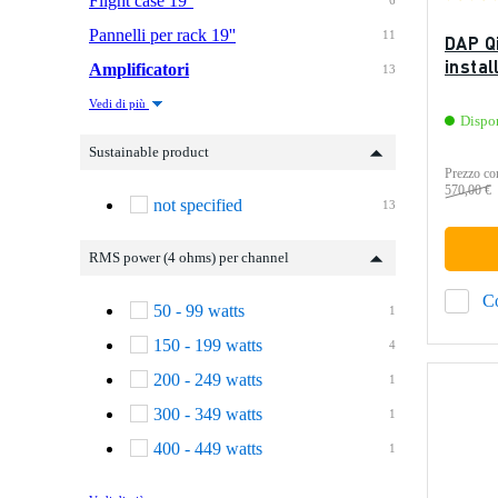
Flight case 19''
6
Pannelli per rack 19''
11
DAP Q
instal
Amplificatori
13
Vedi di più
Dispo
Sustainable product
Prezzo con
570,00 €
not specified
13
RMS power (4 ohms) per channel
C
50 - 99 watts
1
150 - 199 watts
4
200 - 249 watts
1
300 - 349 watts
1
400 - 449 watts
1