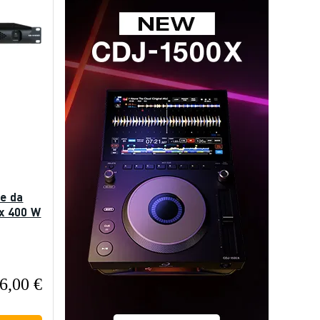
re da
4x 400 W
6,00 €