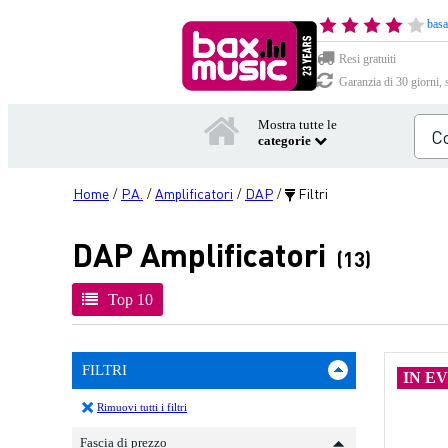
basa
Resi gratuiti
Garanzia di 30 giorni, 
Mostra tutte le
categorie
Home
P.A.
Amplificatori
DAP
Filtri
/
/
/
/
DAP Amplificatori
(13)
Top 10
FILTRI
IN E
Rimuovi tutti i filtri
Fascia di prezzo