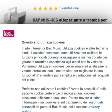
1 Valutazione
DAP MHS-30S altoparlante a tromba per
musica 30 watt
98,00 €
Prezzo consigliato
108,00 €
Questo sito utilizza cookies
In stock presso il fornitore
Il sito internet di Bax Music utilizza cookies e altre tecniche
simili. I cookies necessari sono utilizzati per abilitare le
funzioni principali durante la navigazione sul nostro sito per
Aggiungi al carrello
garantire un'ottima esperienza agli utenti che lo visitano.
Vorremmo utilizzare i cookies per misurare ed analizzare le
vostre interazioni con il nostro sito, per migliorare la sua
DAP HS-15S altoparlante quadrato a
funzionalita' e rendere piu' semplici e vantaggiosi gli acquisti
dei clienti.
tromba 15 watt
Preferite non utilizzare i cookies? Avete la possibilita' nella
44,00 €
sezione cookie preferenze di indicare quali cookies
Prezzo consigliato
68,00 €
possiamo utilizzare e quali non. Potete trovare ulteriori
informazioni sui cookies e sul trattamento dei vostri dati
In stock presso il fornitore
personali da parte di Bax Music nella sezione
privacy
policy
.