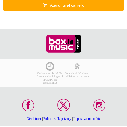
Aggiungi al carrello
Ordina entro le 16:00:
Garanzia di 30 giorni,
Consegna in 2-3 giorni
soddisfatti o rimborsati
lavorativi (se
disponibile)
Disclaimer
|
Politica sulla privacy
|
Impostazioni cookie