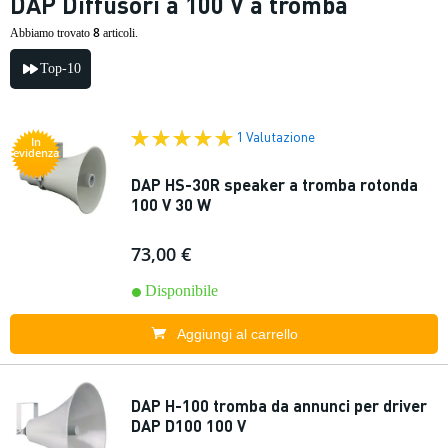
DAP Diffusori a 100 V a tromba
8
Abbiamo trovato
articoli.
Top-10
1 Valutazione
In
evidenza
DAP HS-30R speaker a tromba rotonda
100 V 30 W
73,00 €
Disponibile
Aggiungi al carrello
DAP H-100 tromba da annunci per driver
DAP D100 100 V