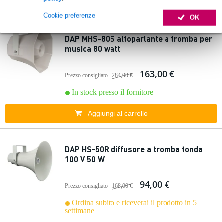
Aggiungi al carrello
Cookie preferenze
OK
DAP MHS-80S altoparlante a tromba per
musica 80 watt
163,00 €
Prezzo consigliato
284,00 €
In stock presso il fornitore
Aggiungi al carrello
DAP HS-50R diffusore a tromba tonda
100 V 50 W
94,00 €
Prezzo consigliato
168,00 €
Ordina subito e riceverai il prodotto in 5
settimane