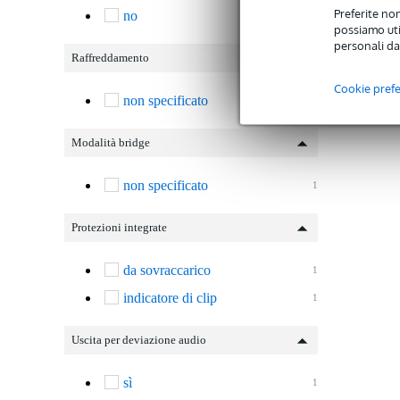
Preferite non
no
1
possiamo util
personali da
Raffreddamento
Cookie pref
non specificato
1
Modalità bridge
non specificato
1
Protezioni integrate
da sovraccarico
1
indicatore di clip
1
Uscita per deviazione audio
sì
1