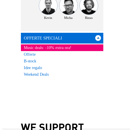
Kevin
Micha
Rinus
OFFERTE SPECIALI
Music deals: -10% extra ora!
Offerte
B-stock
Idee regalo
Weekend Deals
WE SUPPORT