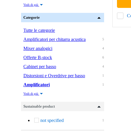
Vedi di più
C
Categorie
Tutte le categorie
Amplificatori per chitarra acustica
5
Mixer analogici
4
Offerte B-stock
6
Cabinet per basso
4
Distorsioni e Overdrive per basso
1
Amplificatori
1
Vedi di più
Sustainable product
not specified
1