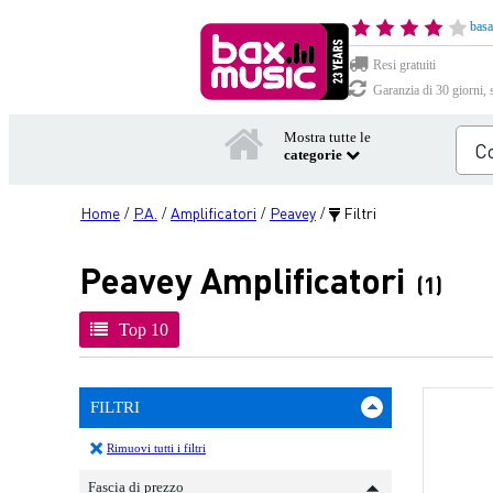
basa
Resi gratuiti
Garanzia di 30 giorni, 
Mostra tutte le
categorie
Home
P.A.
Amplificatori
Peavey
Filtri
/
/
/
/
Peavey Amplificatori
(1)
Top 10
FILTRI
Rimuovi tutti i filtri
Fascia di prezzo