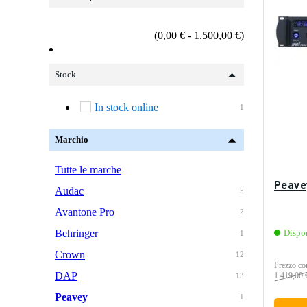
(0,00 € - 1.500,00 €)
Stock
In stock online
1
Marchio
Tutte le marche
Peave
Audac
5
Avantone Pro
2
Behringer
Dispo
1
Crown
12
Prezzo con
DAP
1.419,00 
13
Peavey
1