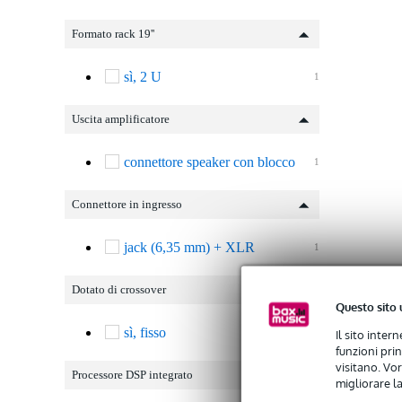
Formato rack 19''
sì, 2 U
1
Uscita amplificatore
connettore speaker con blocco
1
Connettore in ingresso
jack (6,35 mm) + XLR
1
Dotato di crossover
Questo sito 
sì, fisso
Il sito inter
1
funzioni pri
visitano. Vor
Processore DSP integrato
migliorare la