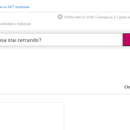
to su 3477 recensioni
Ordina entro le 16:00: Consegna in 2-3 giorni la
soddisfatti o rimborsati
Or