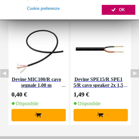
Cookie preferenze
OK
Accessori (3)
Devine MIC100/R cavo
Devine SPE15/R SPE1
I
segnale 1,00 m
5/R cavo speaker 2x 1,5
mm2 per metro
0,40 €
1,49 €
7
Disponibile
Disponibile
+
+