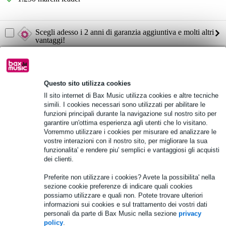
Scegli adesso i 2 anni di garanzia aggiuntiva e molti altri
vantaggi!
18,75 € di premio
Informazioni sul prodotto
Questo sito utilizza cookies
Il sito internet di Bax Music utilizza cookies e altre tecniche
ingressi: ingresso di linea tramite 4 terminali a filo
simili. I cookies necessari sono utilizzati per abilitare le
uscite: altoparlanti tramite 4 terminali a filo
funzioni principali durante la navigazione sul nostro sito per
Potenza:
garantire un'ottima esperienza agli utenti che lo visitano.
4x 150 W RMS (4 Ohm)
Vorremmo utilizzare i cookies per misurare ed analizzare le
vostre interazioni con il nostro sito, per migliorare la sua
4x 80 W RMS (8 Ohm)
funzionalita' e rendere piu' semplici e vantaggiosi gli acquisti
dei clienti.
Specifiche complete
Preferite non utilizzare i cookies? Avete la possibilita' nella
Vedi anche (3)
sezione cookie preferenze di indicare quali cookies
possiamo utilizzare e quali non. Potete trovare ulteriori
informazioni sui cookies e sul trattamento dei vostri dati
personali da parte di Bax Music nella sezione
privacy
policy
.