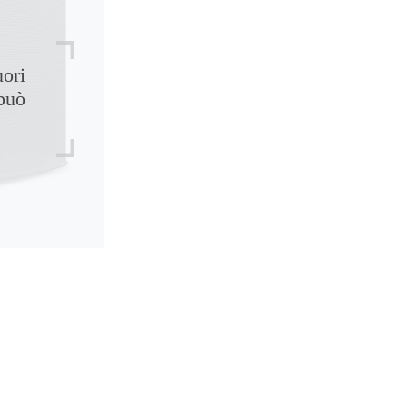
uori
può