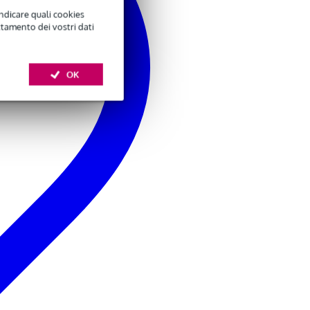
ro per le ruote: M6 x 1 mm
indicare quali cookies
ttamento dei vostri dati
OK