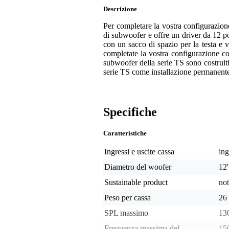
Descrizione
Per completare la vostra configurazion
di subwoofer e offre un driver da 12 po
con un sacco di spazio per la testa e 
completate la vostra configurazione c
subwoofer della serie TS sono costruiti 
serie TS come installazione permanente, s
Specifiche
Caratteristiche
Ingressi e uscite cassa
in
Diametro del woofer
12
Sustainable product
not
Peso per cassa
26
SPL massimo
13
Frequenza massima del
15