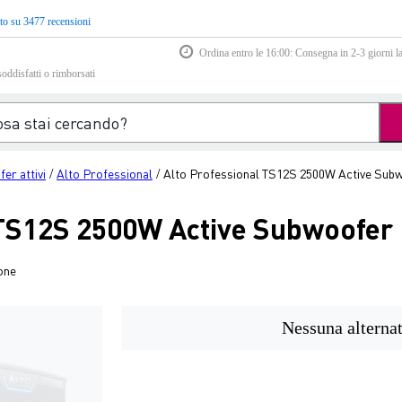
to su 3477 recensioni
Ordina entro le 16:00: Consegna in 2-3 giorni la
soddisfatti o rimborsati
er attivi
Alto Professional
Alto Professional TS12S 2500W Active Sub
/
/
 TS12S 2500W Active Subwoofer
one
Nessuna alternat