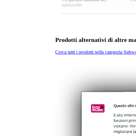
subwoofer
Frequenza minima
35
Potenza RMS
non
Ingresso speaker con blocco
no
Prodotti alternativi di altre m
Peso e dimensioni imballaggio incluso
Cerca tutti i prodotti nella categoria Subwo
Peso
32
(imballaggio incluso)
Dimensioni
63,
(imballaggio incluso)
Specifiche
subwoofer attivo
trasduttore basso: woofer da 12 
risposta in frequenza: 44 Hz - 1
gamma di frequenza: 38 Hz - 15
Questo sito 
connessioni: 2x ingressi XLR +
Il sito inter
controlli esterni: volume, limit
funzioni pri
alimentazione con LED
visitano. Vor
protezione elettronica: protezion
migliorare la
accordature EQ selezionabili dall