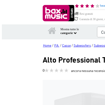
basa
Resi gratuiti
Garanzia di 30 giorni, 
Mostra tutte le
categorie
Home
P.A.
Casse
Subwoofers
Subwoof
/
/
/
/
Alto Professional
0
ancora nessuna recensi