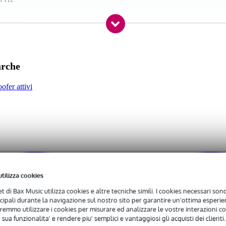
 - 39 Hz
 specificato
arche
ofer attivi
,6 kg
0 x 58,0 x 55,0 cm
pollici (305 mm); bobina mobile ad alta temperatura da 3 pollici (76,2 
40 Hz (- 3dB)
2 Hz (-10 dB)
utilizza cookies
 6,35 mm, 2x uscite XLR
net di Bax Music utilizza cookies e altre tecniche simili. I cookies necessari sono 
atore di segnale/clip con LED, pulsante di utilizzo dell'altoparlante,
ncipali durante la navigazione sul nostro sito per garantire un'ottima esperien
remmo utilizzare i cookies per misurare ed analizzare le vostre interazioni con
e da clipping, surriscaldamento e overdrive
 sua funzionalita' e rendere piu' semplici e vantaggiosi gli acquisti dei clienti.
'utente