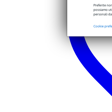
involucro: cassa in MDF rinforza
Preferite non
dimensioni: 454,7 x 459,7 x 50
possiamo util
peso: 25,9 kg
personali da
in dotazione: cavo di alimentazi
Cookie pref