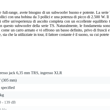
e full-range, avete bisogno di un subwoofer buono e potente. La serie 
llici con una bobina da 3 pollici e una potenza di picco di 2.500 W. Il r
vi offre un'esperienza di ascolto completa con un eccellente equilibrio
on questo subwoofer della serie TS. Naturalmente, le fondamenta sono
come un carro armato e vi offrono un basso definito, privo di fruscii e r
ia che la utilizziate in tour, il fattore costante è il suono, su cui potete
gresso jack 6,35 mm TRS, ingresso XLR
'' (305 mm)
 specified
 kg
0 - 139 dB
0 Hz