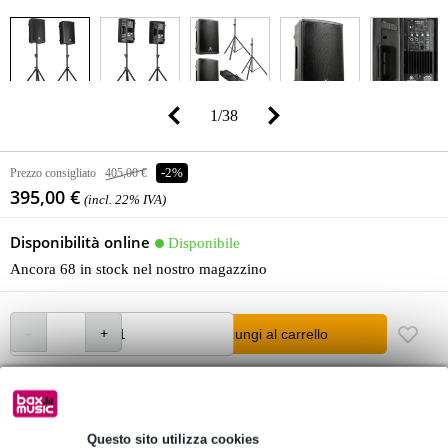
1
/
38
Prezzo consigliato
405,00 €
-2%
395,00 €
(incl. 22% IVA)
Disponibilità online
Disponibile
Ancora 68 in stock nel nostro magazzino
Aggiungi al carrello
Ordina prima delle 23:00 = ricevi martedì
Oltre 48.000 articoli disponibili
Questo sito utilizza cookies