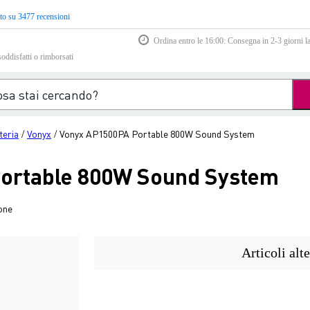
to su 3477 recensioni
Ordina entro le 16:00: Consegna in 2-3 giorni la
soddisfatti o rimborsati
teria
Vonyx
Vonyx AP1500PA Portable 800W Sound System
/
/
ortable 800W Sound System
one
Articoli alte