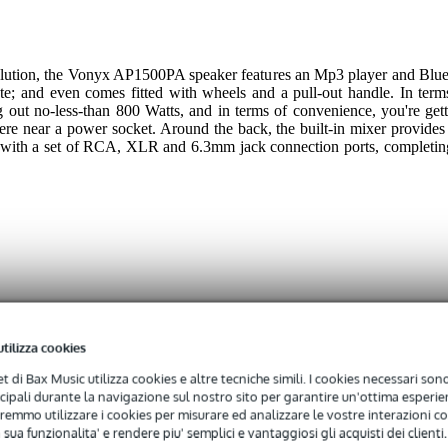
olution, the Vonyx AP1500PA speaker features an Mp3 player and Blue
; and even comes fitted with wheels and a pull-out handle. In terms
 out no-less-than 800 Watts, and in terms of convenience, you're getti
e near a power socket. Around the back, the built-in mixer provides
ed with a set of RCA, XLR and 6.3mm jack connection ports, completin
utilizza cookies
uetooth, USB, scheda SD
net di Bax Music utilizza cookies e altre tecniche simili. I cookies necessari sono 
 specificato
ncipali durante la navigazione sul nostro sito per garantire un'ottima esperien
remmo utilizzare i cookies per misurare ed analizzare le vostre interazioni con
 specified
 sua funzionalita' e rendere piu' semplici e vantaggiosi gli acquisti dei clienti.