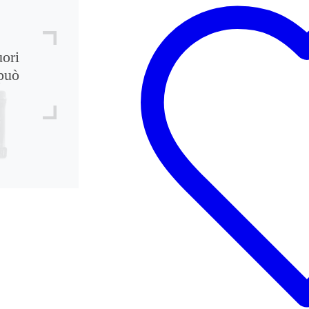
uori
può