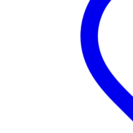
Vonyx AP1500PA
portable sound system
Bluetooth receiver for audio str
2x UHF wireless microphones
USB, SD/MMC media player
1" Titanium compression driver
battery level indicator
microphone echo effect
pull-out handle and wheels
housing: ABS
output capacity: max. 800W
battery: 12V, 7Ah
frequency range: 50 Hz – 19,00
tweeter diameter: 1.4"
woofer diameter: 15"
connections: 6.3mm jack, RCA
microphone frequency response
power supply: 220-240VAC 50H
dimensions: 360 x 445 x 690m
weight: 17.3kg
included:
2x microphones
remote control