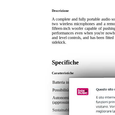
Descrizione
A complete and fully portable audio s
two wireless microphones and a remote
fifteen-inch woofer capable of pushing
performances even when you're nowher
and level controls, and has been fitt
sidekick.
Specifiche
Caratteristiche
Batteria inclusa
sì
Questo sito 
Possibilità di riproduzione
Bl
Il sito inter
Autonomia batteria
non
funzioni pri
(approssimativa)
visitano. Vor
Sustainable product
not
migliorare la