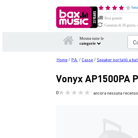
basa
Resi gratuiti
Garanzia di 30 giorni, 
Mostra tutte le
categorie
Home
P.A.
Casse
Speaker portatili a bat
/
/
/
Vonyx AP1500PA P
0
ancora nessuna recensi