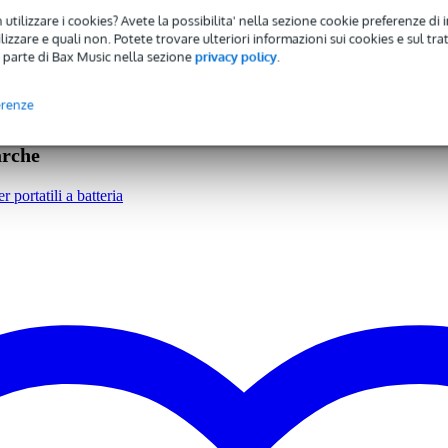
- 20 kg
 utilizzare i cookies? Avete la possibilita' nella sezione cookie preferenze di 
izzare e quali non. Potete trovare ulteriori informazioni sui cookies e sul tra
 parte di Bax Music nella sezione
privacy policy
.
mare wireless
erenze
 specificato
arche
balanced line in (RCA), microphone input (XLR), microphone input (T
r portatili a batteria
 specified
 specified
,0 kg
0 x 49,0 x 41,0 cm