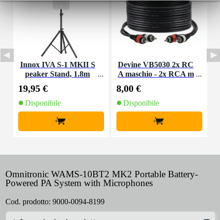
Innox IVA S-1 MKII S
Devine VB5030 2x RC
D
peaker Stand, 1.8m
A maschio - 2x RCA m
aschio 3,00 m
19,95 €
8,00 €
6
Disponibile
Disponibile
+
+
Omnitronic WAMS-10BT2 MK2 Portable Battery-
Powered PA System with Microphones
Cod. prodotto:
9000-0094-8199