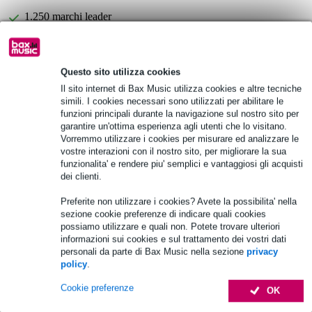
1.250 marchi leader
Scegli adesso i 2 anni di garanzia aggiuntiva e molti altri
Questo sito utilizza cookies
vantaggi!
Il sito internet di Bax Music utilizza cookies e altre tecniche
20,85 € di premio
simili. I cookies necessari sono utilizzati per abilitare le
funzioni principali durante la navigazione sul nostro sito per
Informazioni sul prodotto
garantire un'ottima esperienza agli utenti che lo visitano.
Vorremmo utilizzare i cookies per misurare ed analizzare le
vostre interazioni con il nostro sito, per migliorare la sua
alimentazione: 100-240 V CA, 50/60 Hz o 12 V CC
funzionalita' e rendere piu' semplici e vantaggiosi gli acquisti
consumo di energia: 150 W
dei clienti.
potenza: 80 W RMS
Preferite non utilizzare i cookies? Avete la possibilita' nella
Specifiche complete
sezione cookie preferenze di indicare quali cookies
possiamo utilizzare e quali non. Potete trovare ulteriori
informazioni sui cookies e sul trattamento dei vostri dati
Accessori (9)
personali da parte di Bax Music nella sezione
privacy
policy
.
Cookie preferenze
OK