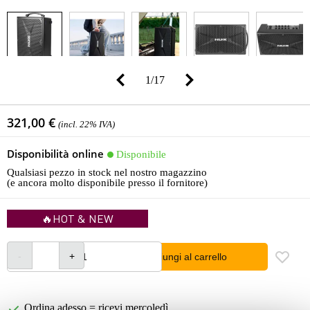
1
/
17
321,00 €
(incl. 22% IVA)
Disponibilità online
Disponibile
Qualsiasi pezzo in stock nel nostro magazzino
(e ancora molto disponibile presso il fornitore)
🔥HOT & NEW
Aggiungi al carrello
Ordina adesso = ricevi mercoledì