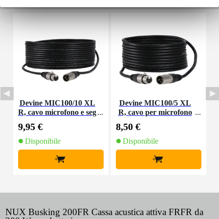
Devine MIC100/10 XL
Devine MIC100/5 XL
R, cavo microfono e seg
R, cavo per microfono
nale, 10 m
e segnale, 5 m
9,95 €
8,50 €
1
Disponibile
Disponibile
+
+
NUX Busking 200FR Cassa acustica attiva FRFR da