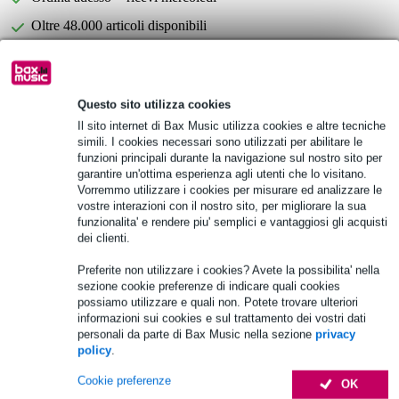
Oltre 48.000 articoli disponibili
1.250 marchi leader
Questo sito utilizza cookies
Scegli adesso i 2 anni di garanzia aggiuntiva e molti altri
Il sito internet di Bax Music utilizza cookies e altre tecniche
vantaggi!
simili. I cookies necessari sono utilizzati per abilitare le
16,05 € di premio
funzioni principali durante la navigazione sul nostro sito per
garantire un'ottima esperienza agli utenti che lo visitano.
Vorremmo utilizzare i cookies per misurare ed analizzare le
Informazioni sul prodotto
vostre interazioni con il nostro sito, per migliorare la sua
funzionalita' e rendere piu' semplici e vantaggiosi gli acquisti
altoparlante PA attivo compatto
dei clienti.
altoparlanti:
Woofer da 8 pollici
Preferite non utilizzare i cookies? Avete la possibilita' nella
sezione cookie preferenze di indicare quali cookies
2 tweeter da 3 pollici
possiamo utilizzare e quali non. Potete trovare ulteriori
gamma di frequenza: 60 Hz - 20 kHz
informazioni sui cookies e sul trattamento dei vostri dati
personali da parte di Bax Music nella sezione
privacy
Specifiche complete
policy
.
Cookie preferenze
OK
Accessori (19)