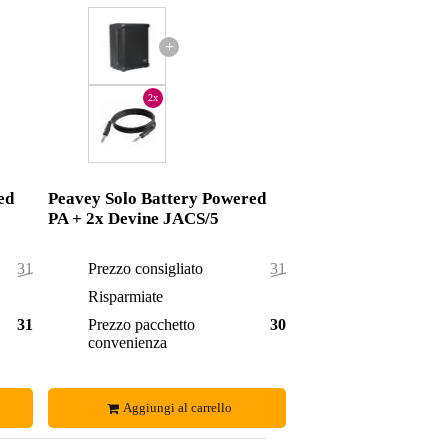
+
2x
ed
Peavey Solo Battery Powered
PA + 2x Devine JACS/5
314,00 €
Prezzo consigliato
310,90 €
3,00 €
Risparmiate
1,90 €
311,00 €
Prezzo pacchetto
309,00 €
convenienza
Aggiungi al carrello