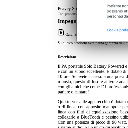
Preferite non
Peavey Solo Battery Powered PA altopar
possiamo util
Cod. prodotto:
9000-0142-0940
personali da
Impegno di servizio
Cookie pref
Garanzia Bax Music
: Su questo prodotto
Su questo prodotto avrete una garanzia di 2 a
Descrizione
Il PA portatile Solo Battery Powered è 
e con un suono eccellente. È dotato di 
10 ore. Se avete accesso a una presa di
robusta, questo diffusore attivo è adatt
con gli amici che come DJ professionist
parlare o cantare!
Questo versatile apparecchio è dotato d
o di linea, con apposite manopole per 
linea con filtri di equalizzazione ba
collegarlo a BlueTooth e persino util
Con una potenza di picco di 90 watt, 
sistema audio in un unico dispositivo f