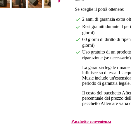
Se sceglie il potrà ottenere:
2 anni di garanzia extra ol
Resi gratuiti durante il pe
giorni)
60 giorni di diritto di ri
giorni)
Uso gratuito di un prodotto
riparazione (se necessario)
La garanzia legale rimane 
influisce su di essa. L'acq
Music include un'estension
periodo di garanzia legale.
Il costo del pacchetto Aft
percentuale del prezzo dell'
pacchetto Aftercare varia da
Pacchetto convenienza