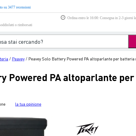
to su 3477 recensioni
Ordina entro le 16:00: Consegna in 2-3 giorni la
soddisfatti o rimborsati
teria
Peavey
Peavey Solo Battery Powered PA altoparlante per batteria m
/
/
ry Powered PA altoparlante per 
one
la tua opinione