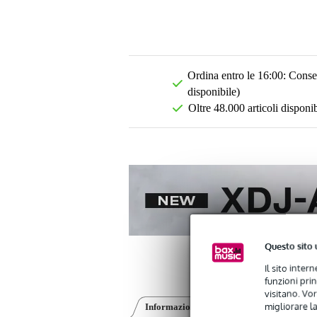
Ordina entro le 16:00: Conseg
disponibile)
Oltre 48.000 articoli disponib
Questo sito 
Il sito inter
funzioni pri
visitano. Vor
migliorare la
Informazioni sul prodotto
Recensioni
(0