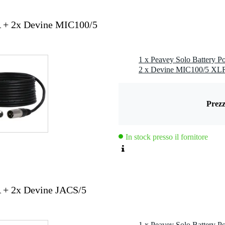
 specified
A + 2x Devine MIC100/5
anced line in (TRS jack), microphone input (XLR), Hi-Z instrument
ut (TS jack)
 applicable
Prezz
 kg
5 x 36,0 x 33,5 cm
In stock presso il fornitore
a Peavey Solo
A + 2x Devine JACS/5
 2)
a 6,35 mm (canali 1-4)
0 kHz