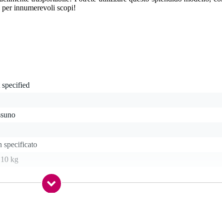
te per innumerevoli scopi!
 specified
ssuno
 specificato
 10 kg
etooth, ingresso di linea
ore