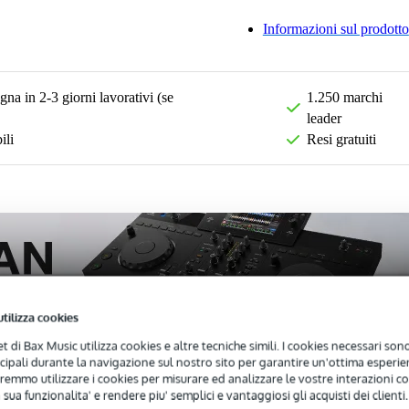
Informazioni sul prodotto
na in 2-3 giorni lavorativi (se
1.250 marchi
leader
ili
Resi gratuiti
utilizza cookies
net di Bax Music utilizza cookies e altre tecniche simili. I cookies necessari sono 
ncipali durante la navigazione sul nostro sito per garantire un'ottima esperien
remmo utilizzare i cookies per misurare ed analizzare le vostre interazioni con
 sua funzionalita' e rendere piu' semplici e vantaggiosi gli acquisti dei clienti.
)
Download (1)