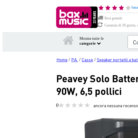
basa
Resi gratuiti
Garanzia di 30 giorni, 
Mostra tutte le
categorie
Home
P.A.
Casse
Speaker portatili a bat
/
/
/
Peavey Solo Batte
90W, 6,5 pollici
0
ancora nessuna recensi