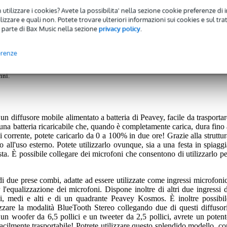
 utilizzare i cookies? Avete la possibilita' nella sezione cookie preferenze di 
lante per batteria mobile 90W, 6,5 pollici
izzare e quali non. Potete trovare ulteriori informazioni sui cookies e sul tra
 parte di Bax Music nella sezione
privacy policy
.
erenze
 avrete una garanzia di 2 anni.
nni.
un diffusore mobile alimentato a batteria di Peavey, facile da trasportar
una batteria ricaricabile che, quando è completamente carica, dura fino 
 corrente, potete caricarlo da 0 a 100% in due ore! Grazie alla struttur
o all'uso esterno. Potete utilizzarlo ovunque, sia a una festa in spiaggi
a. È possibile collegare dei microfoni che consentono di utilizzarlo pe
i due prese combi, adatte ad essere utilizzate come ingressi microfonic
l'equalizzazione dei microfoni. Dispone inoltre di altri due ingressi d
ssi, medi e alti e di un quadrante Peavey Kosmos. È inoltre possibil
izzare la modalità BlueTooth Stereo collegando due di questi diffusori
un woofer da 6,5 pollici e un tweeter da 2,5 pollici, avrete un potent
acilmente trasportabile! Potrete utilizzare questo splendido modello, co