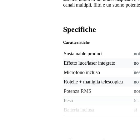
canali multipli, filtri e un suono poten
Specifiche
Caratteristiche
Sustainable product
not
Effetto luce/laser integrato
no
Microfono incluso
ne
Rotelle + maniglia telescopica
no
Potenza RMS
non
Peso
6 -
Batteria inclusa
sì
Possibilità di riproduzione
Blu
Autonomia batteria
10 
(approssimativa)