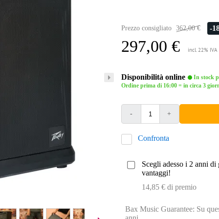
-1
Prezzo consigliato
362,00 €
297,00 €
incl. 22% IVA
Disponibilità online
In stock pr
Ordine prima di 16:00 = in circa 3 giorn
-
+
Confronta
Scegli adesso i 2 anni di 
vantaggi!
14,85 € di premio
Bax Music Guarantee: Su quest
anni.