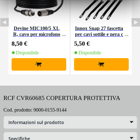
Devine MIC100/5 XL
Innox Snap 27 fascetta
R, cavo per microfono
per cavi sottile e nera c
e segnale, 5 m
on chiusure a strappo
8,50 €
5,50 €
1
(10 pezzi)
Disponibile
Disponibile
+
+
RCF CVR60685 COPERTURA PROTETTIVA
Cod. prodotto:
9000-0155-9144
Informazioni sul prodotto
Specifiche