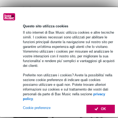
Informazioni sul prodotto
tipo di prodotto: custodia protettiva
custodia protettiva per: RCF NXL 14-A
Questo sito utilizza cookies
materiale: nylon
Il sito internet di Bax Music utilizza cookies e altre tecniche
simili. I cookies necessari sono utilizzati per abilitare le
Specifiche complete
funzioni principali durante la navigazione sul nostro sito per
garantire un'ottima esperienza agli utenti che lo visitano.
Vedi anche (4)
Vorremmo utilizzare i cookies per misurare ed analizzare le
vostre interazioni con il nostro sito, per migliorare la sua
funzionalita' e rendere piu' semplici e vantaggiosi gli acquisti
dei clienti.
Preferite non utilizzare i cookies? Avete la possibilita' nella
sezione cookie preferenze di indicare quali cookies
Accessori (5)
possiamo utilizzare e quali non. Potete trovare ulteriori
informazioni sui cookies e sul trattamento dei vostri dati
personali da parte di Bax Music nella sezione
privacy
policy
.
Cookie preferenze
OK