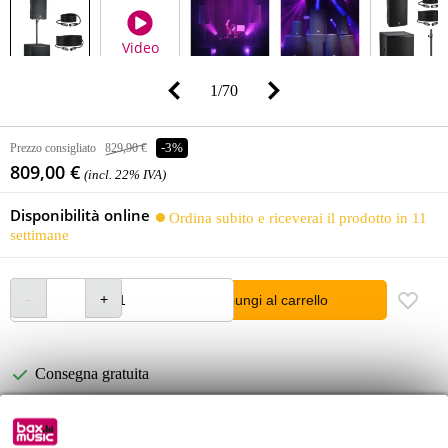
Video
1
/
70
Prezzo consigliato
829,90 €
-3%
809,00 €
(incl. 22% IVA)
Disponibilità online
Ordina subito e riceverai il prodotto in 11
settimane
Aggiungi al carrello
Consegna gratuita
Oltre 48.000 articoli disponibili
1.250 marchi leader