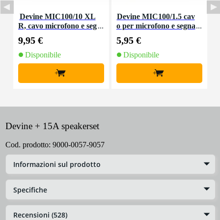
Devine MIC100/10 XL
Devine MIC100/1.5 cav
R, cavo microfono e seg
o per microfono e segna
nale, 10 m
le XLR 1,5 m
9,95 €
5,95 €
8
Disponibile
Disponibile
+
+
Devine + 15A speakerset
Cod. prodotto:
9000-0057-9057
Informazioni sul prodotto
Specifiche
Recensioni (528)