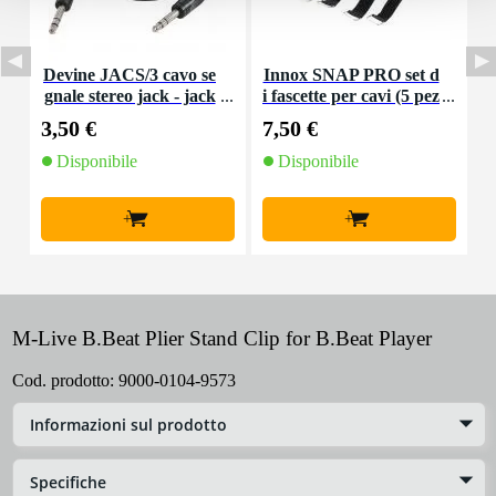
Devine JACS/3 cavo se
Innox SNAP PRO set d
gnale stereo jack - jack
i fascette per cavi (5 pez
P
3 m
zi)
3,50 €
7,50 €
1
Disponibile
Disponibile
+
+
M-Live B.Beat Plier Stand Clip for B.Beat Player
Cod. prodotto:
9000-0104-9573
Informazioni sul prodotto
Specifiche