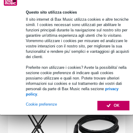
Scegli adesso i 2 anni di garanzia aggiuntiva e molti altri
Questo sito utilizza cookies
vantaggi!
Il sito internet di Bax Music utilizza cookies e altre tecniche
9,95 € di premio
simili. I cookies necessari sono utilizzati per abilitare le
funzioni principali durante la navigazione sul nostro sito per
garantire un'ottima esperienza agli utenti che lo visitano.
Informazioni sul prodotto
Vorremmo utilizzare i cookies per misurare ed analizzare le
vostre interazioni con il nostro sito, per migliorare la sua
Modulo di interfaccia MIDI/CV
funzionalita' e rendere piu' semplici e vantaggiosi gli acquisti
compatibile con: SOMA Flux
dei clienti.
numero di voci: monofonico/duofonico
Preferite non utilizzare i cookies? Avete la possibilita' nella
sezione cookie preferenze di indicare quali cookies
Specifiche complete
possiamo utilizzare e quali non. Potete trovare ulteriori
informazioni sui cookies e sul trattamento dei vostri dati
personali da parte di Bax Music nella sezione
privacy
Accessori (14)
policy
.
Cookie preferenze
OK