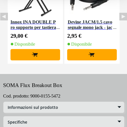
Innox INA DOUBLE P
Devine JACM/1.5 cavo
D
ro supporto per tastiera
segnale mono jack - jac
g
k 1,5 m
29,00 €
2,95 €
3
Disponibile
Disponibile
+
+
SOMA Flux Breakout Box
Cod. prodotto:
9000-0155-5472
Informazioni sul prodotto
Specifiche