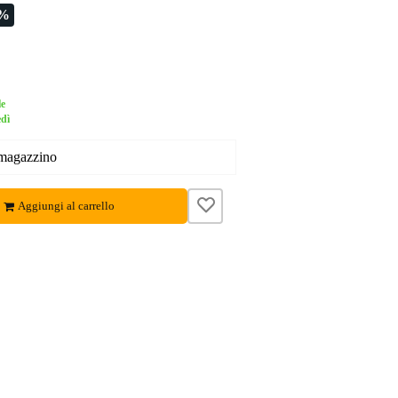
5%
le
edì
 magazzino
Aggiungi al carrello