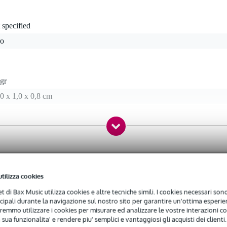
 specified
ro
gr
0 x 1,0 x 0,8 cm
enze software tramite iLock License Manager
utilizza cookies
net di Bax Music utilizza cookies e altre tecniche simili. I cookies necessari sono 
ncipali durante la navigazione sul nostro sito per garantire un'ottima esperien
remmo utilizzare i cookies per misurare ed analizzare le vostre interazioni con
 sua funzionalita' e rendere piu' semplici e vantaggiosi gli acquisti dei clienti.