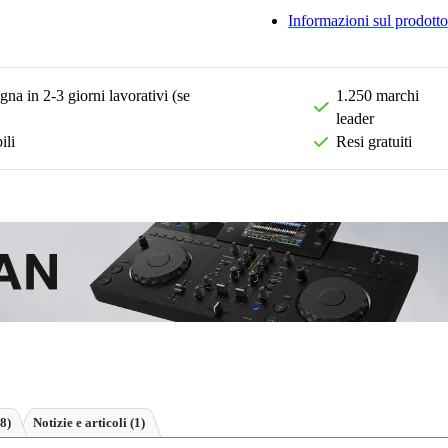
Informazioni sul prodotto
na in 2-3 giorni lavorativi (se
1.250 marchi
leader
ili
Resi gratuiti
8)
Notizie e articoli (1)