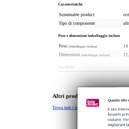
Caratteristiche
Sustainable product
not
Tipo di componente
alt
Peso e dimensioni imballaggio incluso
Peso
14 
(imballaggio incluso)
Dimensioni
12,
(imballaggio incluso)
Specifiche
Dongle USB
per la memorizzazione delle lic
successore di iLok 2
Altri prodotti di Pace
Questo sito 
Trova tutti i prodotti del marchio Pace
Il sito inter
funzioni pri
visitano. Vor
migliorare la