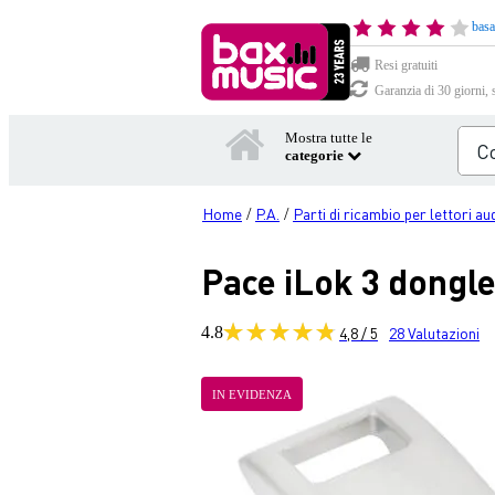
basa
Resi gratuiti
Garanzia di 30 giorni, 
Mostra tutte le
categorie
Home
P.A.
Parti di ricambio per lettori au
/
/
Pace iLok 3 dongle
4.8
4,8 / 5
28
Valutazioni
IN EVIDENZA