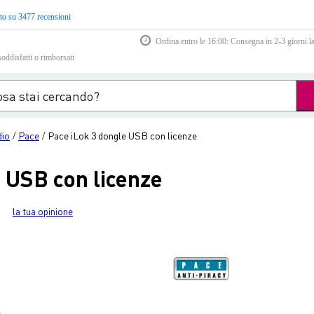
to su 3477 recensioni
Ordina entro le 16:00: Consegna in 2-3 giorni la
soddisfatti o rimborsati
dio
Pace
Pace iLok 3 dongle USB con licenze
/
/
 USB con licenze
la tua opinione