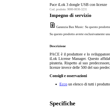
Pace iLok 3 dongle USB con licenze
Cod. prodotto:
9000-0030-3231
Impegno di servizio
Garanzia Bax Music
: Su questo prodotto
Su questo prodotto avrete esclusivamente una 
Descrizione
PACE è il produttore e lo sviluppatore
iLok License Manager. Questo affidabi
pirateria. Rispetto al suo predecesso
licenze invece delle 500 del suo predec
Consigli e osservazioni
Ecco
un elenco di tutti i produtto
Specifiche