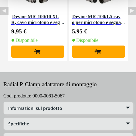
Devine MIC100/10 XL
Devine MIC100/1.5 cav
R, cavo microfono e seg
o per microfono e segna
nale, 10 m
le XLR 1,5 m
9,95 €
5,95 €
8
Disponibile
Disponibile
+
+
Radial P-Clamp adattatore di montaggio
Cod. prodotto:
9000-0081-5067
Informazioni sul prodotto
Specifiche