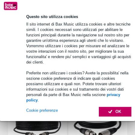
Oltre 48.000 articoli disponibili
1.250 marchi leader
Questo sito utilizza cookies
Il sito internet di Bax Music utilizza cookies e altre tecniche
simili. I cookies necessari sono utilizzati per abilitare le
Informazioni sul prodotto
funzioni principali durante la navigazione sul nostro sito per
garantire un'ottima esperienza agli utenti che lo visitano.
morsetto di fissaggio
Vorremmo utilizzare i cookies per misurare ed analizzare le
per tavolo, scrivania, podio o rack da 19 pollici
vostre interazioni con il nostro sito, per migliorare la sua
funzionalita' e rendere piu' semplici e vantaggiosi gli acquisti
materiale: acciaio
dei clienti.
Specifiche complete
Preferite non utilizzare i cookies? Avete la possibilita' nella
sezione cookie preferenze di indicare quali cookies
possiamo utilizzare e quali non. Potete trovare ulteriori
Accessori (8)
informazioni sui cookies e sul trattamento dei vostri dati
personali da parte di Bax Music nella sezione
privacy
policy
.
Cookie preferenze
OK