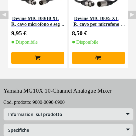
Devine MIC100/10 XL
Devine MIC100/5 XL
D
R, cavo microfono e seg
R, cavo per microfono
o
nale, 10 m
e segnale, 5 m
9,95 €
8,50 €
4
Disponibile
Disponibile
+
+
Yamaha MG10X 10-Channel Analogue Mixer
Cod. prodotto:
9000-0090-6900
Informazioni sul prodotto
Specifiche