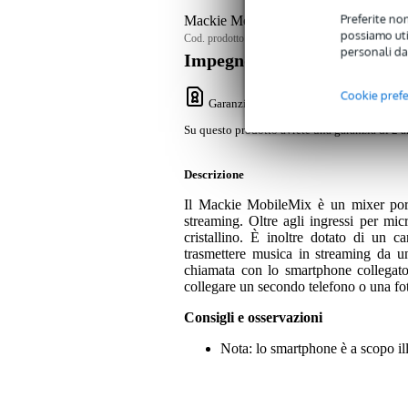
Preferite non
Mackie MobileMix Compact 8-Channe
possiamo util
Cod. prodotto:
9000-0121-9302
personali da
Impegno di servizio
Cookie pref
Garanzia Bax Music
: Su questo prodotto
Su questo prodotto avrete una garanzia di 2 a
Descrizione
Il Mackie MobileMix è un mixer porta
streaming. Oltre agli ingressi per mic
cristallino. È inoltre dotato di un
trasmettere musica in streaming da un
chiamata con lo smartphone collegato
collegare un secondo telefono o una fo
Consigli e osservazioni
Nota: lo smartphone è a scopo ill