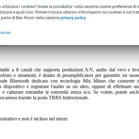
 utilizzare i cookies? Avete la possibilita' nella sezione cookie preferenze di 
l Mixer
izzare e quali non. Potete trovare ulteriori informazioni sui cookies e sul tra
 parte di Bax Music nella sezione
privacy policy
.
erenze
 avrete una garanzia di 2 anni.
nni.
tile a 8 canali che supporta produzioni A/V, audio dal vivo e live
rofono e strumenti, è dotato di preamplificatori per garantire un suon
 canale Bluetooth dedicato con tecnologia Mix Minus che consente d
 dispositivo e registrare l'audio su un altro, oppure di effettuare un
 e catturare entrambe le estremità senza eco. Se volete, potete anch
tocamera tramite la porta TRRS bidirezionale.
ustrativo e non è incluso nel mixer.