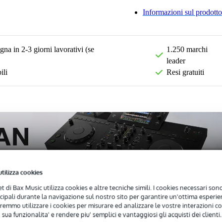
Informazioni sul prodotto
na in 2-3 giorni lavorativi (se
1.250 marchi
leader
ili
Resi gratuiti
utilizza cookies
net di Bax Music utilizza cookies e altre tecniche simili. I cookies necessari sono 
ncipali durante la navigazione sul nostro sito per garantire un'ottima esperien
remmo utilizzare i cookies per misurare ed analizzare le vostre interazioni con
)
Download (2)
 sua funzionalita' e rendere piu' semplici e vantaggiosi gli acquisti dei clienti.