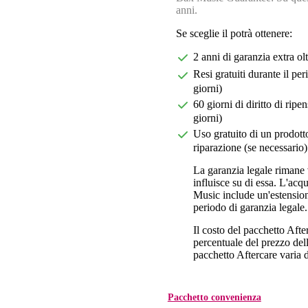
anni.
Se sceglie il potrà ottenere:
2 anni di garanzia extra ol
Resi gratuiti durante il pe
giorni)
60 giorni di diritto di ri
giorni)
Uso gratuito di un prodotto
riparazione (se necessario)
La garanzia legale rimane 
influisce su di essa. L'acq
Music include un'estension
periodo di garanzia legale.
Il costo del pacchetto Aft
percentuale del prezzo dell'
pacchetto Aftercare varia da
Pacchetto convenienza