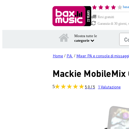
basa
Resi gratuiti
Garanzia di 30 giorni, 
Mostra tutte le
categorie
Home
P.A.
Mixer PA e console di missagg
/
/
Mackie MobileMix
5
5,0 / 5
1
Valutazione