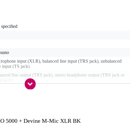
 specified
ssuno
rophone input (XLR), balanced line input (TRS jack), unbalanced
e input (TS jack)
anced line output (TRS jack), stereo headphone output (TRS jack or
i jack)
uetooth
RO 5000 + Devine M-Mic XLR BK