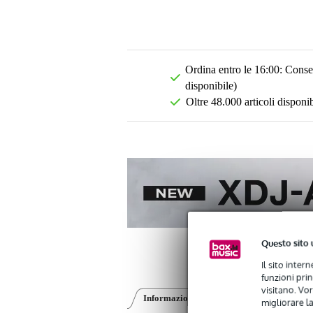
Ordina entro le 16:00: Conseg
disponibile)
Oltre 48.000 articoli disponib
Questo sito 
Il sito inter
funzioni pri
visitano. Vor
Informazioni sul prodotto
Recensioni
(1
migliorare la