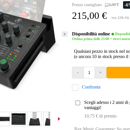
-
Prezzo consigliato
229,00 €
215,00 €
incl. 22% IVA
Disponibilità online
Disponibi
Ordina prima delle 23:00 = ricevi mart
Qualsiasi pezzo in stock nel 
(e ancora 10 in stock presso il 
-
+
Confronta
Scegli adesso i 2 anni di 
vantaggi!
10,75 € di premio
Bax Music Guarantee: Su quest