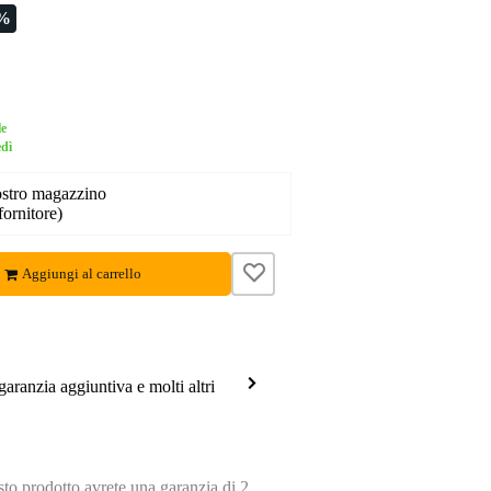
6%
le
edì
nostro magazzino
fornitore)
Aggiungi al carrello
garanzia aggiuntiva e molti altri
o prodotto avrete una garanzia di 2