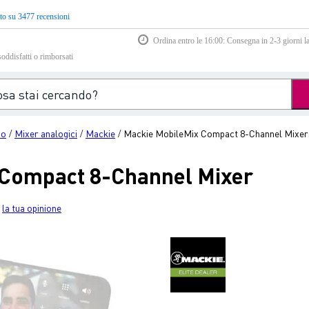
to su 3477 recensioni
Ordina entro le 16:00: Consegna in 2-3 giorni la
soddisfatti o rimborsati
io
Mixer analogici
Mackie
Mackie MobileMix Compact 8-Channel Mixer
/
/
/
 Compact 8-Channel Mixer
la tua opinione