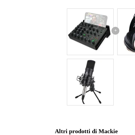
Numero di ingressi microfono
2
19''
no
Alimentazione phantom
sì
Controllo volume
ma
+
Built-in mixer effects
no
Type of mixer
stu
Effetti integrati
no
Peso e dimensioni imballaggio incluso
Peso
1,3
(imballaggio incluso)
Dimensioni
24,
(imballaggio incluso)
Specifiche
funziona con alimentazione USB tr
uscita mix dedicata per la regis
Ingresso/uscita Bluetooth® con
comprese le telefonate senza eco
Altri prodotti di Mackie
2 ingressi per microfono/stru