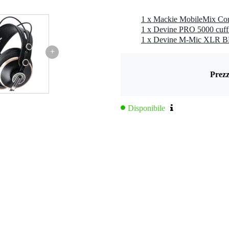
1 x Mackie MobileMix Co
1 x Devine PRO 5000 cuff
nopola
+
ne
Prezz
dio / PA mixer
Disponibile
 kg
0 x 24,0 x 10,0 cm
amite batterie ricaricabili, adattatori e porte USB attive
trazione su smartphone, tablet e fotocamere DSLR
 tecnologia Mix Minus per la registrazione e lo streaming simultanei
mento con jack combo XLR e 6,3 mm, Hi-Z, low-cut e alimentazion