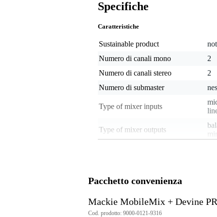
Specifiche
Caratteristiche
Sustainable product
not
Numero di canali mono
2
Numero di canali stereo
2
Numero di submaster
ne
mic
Type of mixer inputs
lin
bal
Type of mixer outputs
min
Uscita cuffie
sì
Prese Insert
no
Numero di ausiliarie
0
Pacchetto convenienza
Lettore audio integrato
Bl
Mackie MobileMix + Devine P
Interfaccia audio integrata
no
Cod. prodotto: 9000-0121-9316